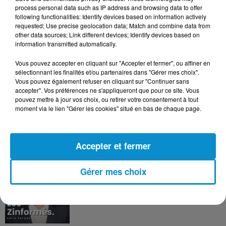
DERNIERS PODCASTS
process personal data such as IP address and browsing data to offer
following functionalities: Identify devices based on information actively
requested; Use precise geolocation data; Match and combine data from
24 juillet 2026
other data sources; Link different devices; Identify devices based on
Les Zinformés - 24/07/26
information transmitted automatically.
Vous pouvez accepter en cliquant sur "Accepter et fermer", ou affiner en
sélectionnant les finalités et/ou partenaires dans "Gérer mes choix".
Vous pouvez également refuser en cliquant sur "Continuer sans
accepter". Vos préférences ne s'appliqueront que pour ce site. Vous
23 juillet 2026
pouvez mettre à jour vos choix, ou retirer votre consentement à tout
Les Zinformés - 23/07/26
moment via le lien "Gérer les cookies" situé en bas de chaque page.
Accepter et fermer
22 juillet 2026
Gérer mes choix
Les Zinformés - 22/07/26