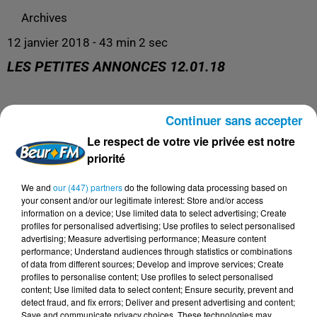
Archives
12 janvier 2018 - 43 min 2 sec
LES PETITES ANNONCES 12.01.18
Les Petites Annonces du 12.01.18
Continuer sans accepter
Avec Philippe Robichon
Le respect de votre vie privée est notre
priorité
We and
our (447) partners
do the following data processing based on
your consent and/or our legitimate interest: Store and/or access
information on a device; Use limited data to select advertising; Create
profiles for personalised advertising; Use profiles to select personalised
advertising; Measure advertising performance; Measure content
performance; Understand audiences through statistics or combinations
of data from different sources; Develop and improve services; Create
profiles to personalise content; Use profiles to select personalised
content; Use limited data to select content; Ensure security, prevent and
detect fraud, and fix errors; Deliver and present advertising and content;
Save and communicate privacy choices. These technologies may