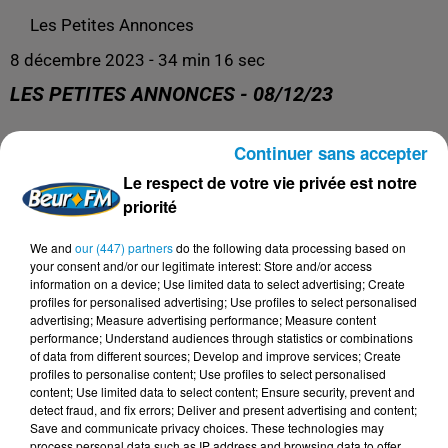
Les Petites Annonces
8 décembre 2023 - 34 min 16 sec
LES PETITES ANNONCES - 08/12/23
Continuer sans accepter
Les Petites Annonces
Le respect de votre vie privée est notre
priorité
We and
our (447) partners
do the following data processing based on
your consent and/or our legitimate interest: Store and/or access
information on a device; Use limited data to select advertising; Create
profiles for personalised advertising; Use profiles to select personalised
advertising; Measure advertising performance; Measure content
performance; Understand audiences through statistics or combinations
of data from different sources; Develop and improve services; Create
profiles to personalise content; Use profiles to select personalised
content; Use limited data to select content; Ensure security, prevent and
DERNIERS PODCASTS
detect fraud, and fix errors; Deliver and present advertising and content;
Save and communicate privacy choices. These technologies may
process personal data such as IP address and browsing data to offer