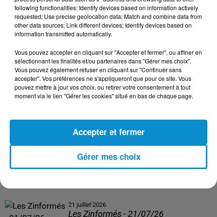
following functionalities: Identify devices based on information actively
24 juillet 2026
requested; Use precise geolocation data; Match and combine data from
Les Zinformés - 24/07/26
other data sources; Link different devices; Identify devices based on
information transmitted automatically.
Vous pouvez accepter en cliquant sur "Accepter et fermer", ou affiner en
sélectionnant les finalités et/ou partenaires dans "Gérer mes choix".
Vous pouvez également refuser en cliquant sur "Continuer sans
23 juillet 2026
accepter". Vos préférences ne s'appliqueront que pour ce site. Vous
Les Zinformés - 23/07/26
pouvez mettre à jour vos choix, ou retirer votre consentement à tout
moment via le lien "Gérer les cookies" situé en bas de chaque page.
Accepter et fermer
22 juillet 2026
Les Zinformés - 22/07/26
Gérer mes choix
21 juillet 2026
Les Zinformés - 21/07/26