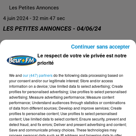
Les Petites Annonces
4 juin 2024 - 32 min 47 sec
LES PETITES ANNONCES - 04/06/24
Continuer sans accepter
Les Petites Annonces
Le respect de votre vie privée est notre
priorité
We and
our (447) partners
do the following data processing based on
your consent and/or our legitimate interest: Store and/or access
information on a device; Use limited data to select advertising; Create
profiles for personalised advertising; Use profiles to select personalised
advertising; Measure advertising performance; Measure content
performance; Understand audiences through statistics or combinations
of data from different sources; Develop and improve services; Create
profiles to personalise content; Use profiles to select personalised
content; Use limited data to select content; Ensure security, prevent and
DERNIERS PODCASTS
detect fraud, and fix errors; Deliver and present advertising and content;
Save and communicate privacy choices. These technologies may
process personal data such as IP address and browsing data to offer