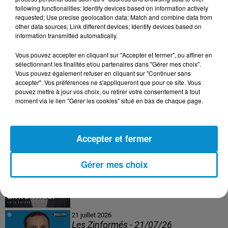
following functionalities: Identify devices based on information actively
24 juillet 2026
requested; Use precise geolocation data; Match and combine data from
Les Zinformés - 24/07/26
other data sources; Link different devices; Identify devices based on
information transmitted automatically.
Vous pouvez accepter en cliquant sur "Accepter et fermer", ou affiner en
sélectionnant les finalités et/ou partenaires dans "Gérer mes choix".
Vous pouvez également refuser en cliquant sur "Continuer sans
23 juillet 2026
accepter". Vos préférences ne s'appliqueront que pour ce site. Vous
Les Zinformés - 23/07/26
pouvez mettre à jour vos choix, ou retirer votre consentement à tout
moment via le lien "Gérer les cookies" situé en bas de chaque page.
Accepter et fermer
22 juillet 2026
Les Zinformés - 22/07/26
Gérer mes choix
21 juillet 2026
Les Zinformés - 21/07/26