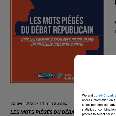
We and
our (447) partn
access information on a 
23 avril 2022 - 11 min 25 sec
select personalised ad
statistics or combinatio
LES MOTS PIÉGÉS DU DÉBAT RÉPUBLICAIN D
profiles to select person