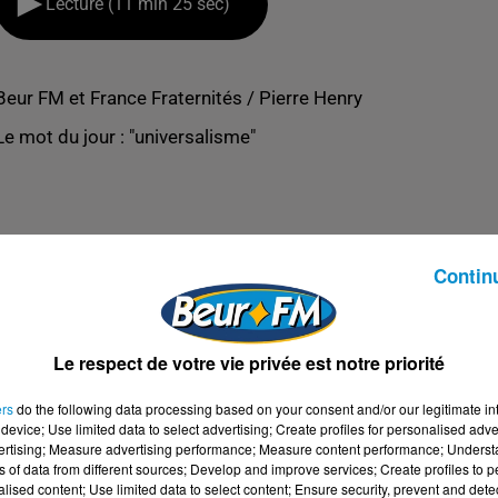
Lecture (11 min 25 sec)
Beur FM et France Fraternités / Pierre Henry
Le mot du jour : "universalisme"
Contin
Le respect de votre vie privée est notre priorité
ers
do the following data processing based on your consent and/or our legitimate int
device; Use limited data to select advertising; Create profiles for personalised adver
vertising; Measure advertising performance; Measure content performance; Unders
ns of data from different sources; Develop and improve services; Create profiles to 
U 23-04-2022
alised content; Use limited data to select content; Ensure security, prevent and detect