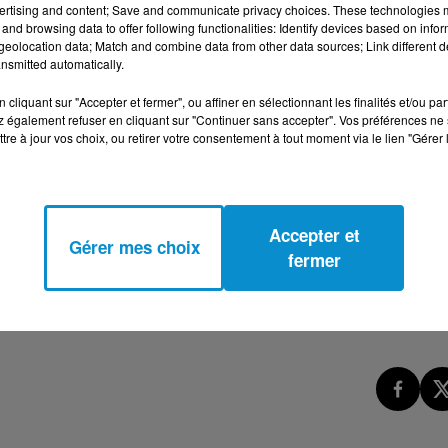
ertising and content; Save and communicate privacy choices. These technologies
and browsing data to offer following functionalities: Identify devices based on infor
eolocation data; Match and combine data from other data sources; Link different de
me présenté par Pierre Henry.
nsmitted automatically.
cliquant sur "Accepter et fermer", ou affiner en sélectionnant les finalités et/ou pa
 également refuser en cliquant sur "Continuer sans accepter". Vos préférences ne 
tre à jour vos choix, ou retirer votre consentement à tout moment via le lien "Gérer 
Accepter et
Gérer mes choix
fermer