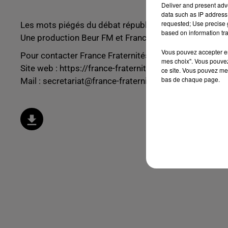
Deliver and present adv
data such as IP address 
requested; Use precise g
Les mots piégés du débat républicain est un program
based on information tra
Une production Beur FM et France Fraternités !
Vous pouvez accepter en 
Pour contacter France Fraternités :
mes choix". Vous pouvez
Site web :
https://france-fraternites.org
ce site. Vous pouvez met
bas de chaque page.
Mail :
secretariat@france-fraternites.org