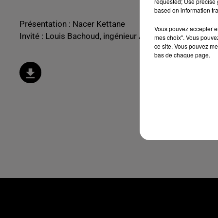
requested; Use precise g
based on information tra
Présentation : Nacer Kettane
Vous pouvez accepter en 
Invité : Louis Bachoud, ingénieur Arts et Métiers, archi
mes choix". Vous pouvez
ce site. Vous pouvez met
bas de chaque page.