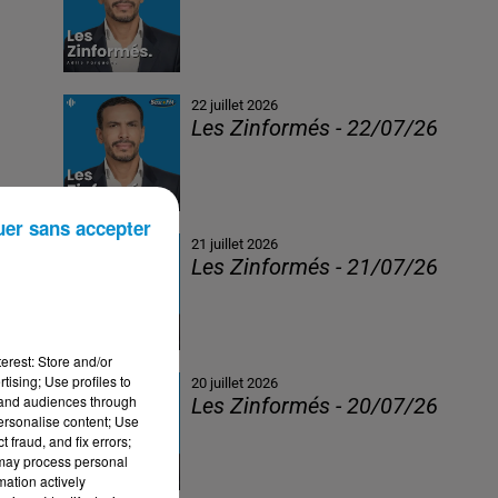
22 juillet 2026
Les Zinformés - 22/07/26
uer sans accepter
21 juillet 2026
Les Zinformés - 21/07/26
erest: Store and/or
tising; Use profiles to
20 juillet 2026
tand audiences through
Les Zinformés - 20/07/26
personalise content; Use
 fraud, and fix errors;
 may process personal
mation actively