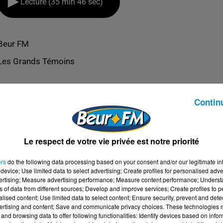
Lecture (35 min 46 sec)
Beur FM
Les Grands Témoins
Contin
Le respect de votre vie privée est notre priorité
ers
do the following data processing based on your consent and/or our legitimate int
device; Use limited data to select advertising; Create profiles for personalised adver
vertising; Measure advertising performance; Measure content performance; Unders
ns of data from different sources; Develop and improve services; Create profiles to 
alised content; Use limited data to select content; Ensure security, prevent and detect
ertising and content; Save and communicate privacy choices. These technologies
IS BACHOUD
and browsing data to offer following functionalities: Identify devices based on infor