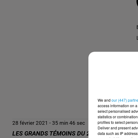
We and
our (447) partn
access information on a 
select personalised ad
statistics or combinatio
profiles to select person
28 février 2021 - 35 min 46 sec
Deliver and present adv
LES GRANDS TÉMOINS DU 28-02-2021 : LOU
data such as IP address 