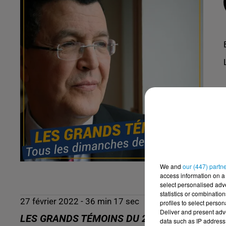
We and
our (447) partn
access information on a 
select personalised ad
statistics or combinatio
27 février 2022 - 36 min 17 sec
profiles to select person
Deliver and present adv
LES GRANDS TÉMOINS DU 27-02-2022 : CH
data such as IP address 