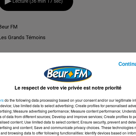
Lecture (36 min 17 sec)
Beur FM
Les Grands Témoins
Contin
Le respect de votre vie privée est notre priorité
ers
do the following data processing based on your consent and/or our legitimate int
device; Use limited data to select advertising; Create profiles for personalised adver
vertising; Measure advertising performance; Measure content performance; Unders
ns of data from different sources; Develop and improve services; Create profiles to 
alised content; Use limited data to select content; Ensure security, prevent and detect
ertising and content; Save and communicate privacy choices. These technologies
RISTOPHE MADROLLE
and browsing data to offer following functionalities: Identify devices based on infor