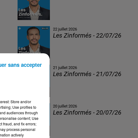
22 juillet 2026
Les Zinformés - 22/07/26
uer sans accepter
21 juillet 2026
Les Zinformés - 21/07/26
erest: Store and/or
20 juillet 2026
tising; Use profiles to
Les Zinformés - 20/07/26
tand audiences through
personalise content; Use
 fraud, and fix errors;
 may process personal
mation actively