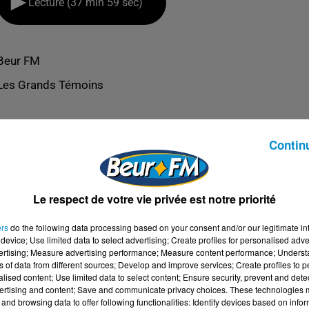
Lecture (37 min 59 sec)
Beur FM
Les Grands Témoins
Contin
Le respect de votre vie privée est notre priorité
ers
do the following data processing based on your consent and/or our legitimate int
device; Use limited data to select advertising; Create profiles for personalised adver
vertising; Measure advertising performance; Measure content performance; Unders
ns of data from different sources; Develop and improve services; Create profiles to 
alised content; Use limited data to select content; Ensure security, prevent and detect
ertising and content; Save and communicate privacy choices. These technologies
BERT-CLAUDE BENHAMOU
and browsing data to offer following functionalities: Identify devices based on infor