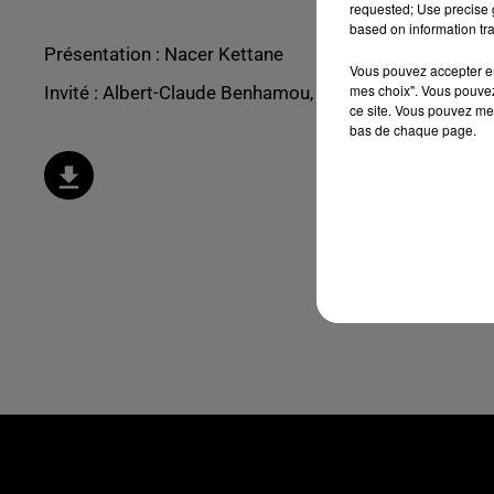
requested; Use precise g
based on information tra
Présentation : Nacer Kettane
Vous pouvez accepter en 
mes choix". Vous pouvez
Invité : Albert-Claude Benhamou, vice président de l’A
ce site. Vous pouvez met
bas de chaque page.