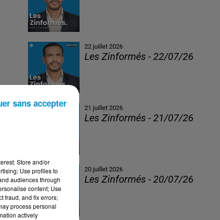
22 juillet 2026
Les Zinformés - 22/07/26
uer sans accepter
21 juillet 2026
Les Zinformés - 21/07/26
erest: Store and/or
20 juillet 2026
tising; Use profiles to
Les Zinformés - 20/07/26
tand audiences through
personalise content; Use
 fraud, and fix errors;
 may process personal
mation actively