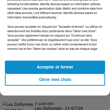
following functionalities: Identify devices based on information actively
24 juillet 2026
requested; Use precise geolocation data; Match and combine data from
Les Zinformés - 24/07/26
other data sources; Link different devices; Identify devices based on
information transmitted automatically.
Vous pouvez accepter en cliquant sur "Accepter et fermer", ou affiner en
sélectionnant les finalités et/ou partenaires dans "Gérer mes choix".
Vous pouvez également refuser en cliquant sur "Continuer sans
23 juillet 2026
accepter". Vos préférences ne s'appliqueront que pour ce site. Vous
Les Zinformés - 23/07/26
pouvez mettre à jour vos choix, ou retirer votre consentement à tout
moment via le lien "Gérer les cookies" situé en bas de chaque page.
Accepter et fermer
22 juillet 2026
Les Zinformés - 22/07/26
Gérer mes choix
21 juillet 2026
Les Zinformés - 21/07/26