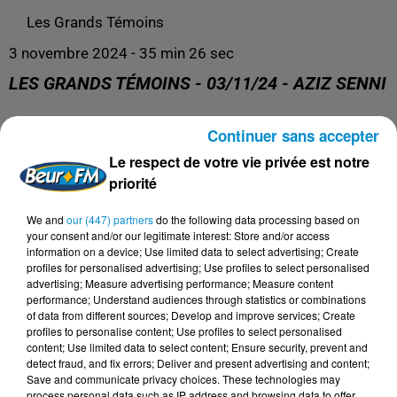
Les Grands Témoins
3 novembre 2024 - 35 min 26 sec
LES GRANDS TÉMOINS - 03/11/24 - AZIZ SENNI
Continuer sans accepter
Les Grands Témoins
Le respect de votre vie privée est notre
priorité
We and
our (447) partners
do the following data processing based on
your consent and/or our legitimate interest: Store and/or access
information on a device; Use limited data to select advertising; Create
profiles for personalised advertising; Use profiles to select personalised
advertising; Measure advertising performance; Measure content
performance; Understand audiences through statistics or combinations
of data from different sources; Develop and improve services; Create
profiles to personalise content; Use profiles to select personalised
content; Use limited data to select content; Ensure security, prevent and
DERNIERS PODCASTS
detect fraud, and fix errors; Deliver and present advertising and content;
Save and communicate privacy choices. These technologies may
process personal data such as IP address and browsing data to offer