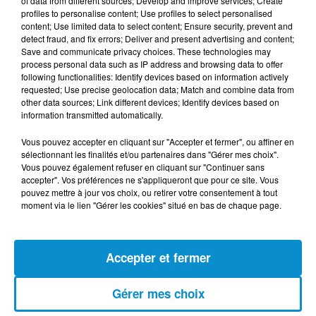
of data from different sources; Develop and improve services; Create
profiles to personalise content; Use profiles to select personalised
content; Use limited data to select content; Ensure security, prevent and
detect fraud, and fix errors; Deliver and present advertising and content;
Save and communicate privacy choices. These technologies may
process personal data such as IP address and browsing data to offer
following functionalities: Identify devices based on information actively
requested; Use precise geolocation data; Match and combine data from
other data sources; Link different devices; Identify devices based on
DERNIERS PODCASTS
information transmitted automatically.
Vous pouvez accepter en cliquant sur "Accepter et fermer", ou affiner en
24 juillet 2026
sélectionnant les finalités et/ou partenaires dans "Gérer mes choix".
Les Zinformés - 24/07/26
Vous pouvez également refuser en cliquant sur "Continuer sans
accepter". Vos préférences ne s'appliqueront que pour ce site. Vous
pouvez mettre à jour vos choix, ou retirer votre consentement à tout
moment via le lien "Gérer les cookies" situé en bas de chaque page.
23 juillet 2026
Les Zinformés - 23/07/26
Accepter et fermer
Gérer mes choix