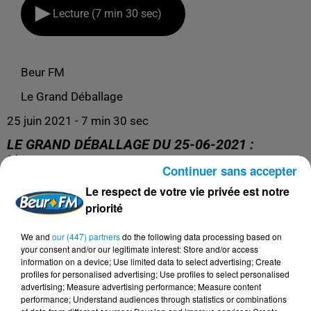
Lecture (7 min 30 sec)
Beur FM
Le Grand Déballage
25 juin 2021 - 7 min 30 sec
LE GRAND DÉBALLAGE DU 25-06-2021 :
L'INTERVIEW DE LA SEMAINE - NAGIB AZERGUI
Continuer sans accepter
Le respect de votre vie privée est notre
Présentation : Adile Farquane
priorité
Invité : Nagib Azergui, président de l'Union des
We and
our (447) partners
do the following data processing based on
Démocrates Musulmans Français
your consent and/or our legitimate interest: Store and/or access
information on a device; Use limited data to select advertising; Create
profiles for personalised advertising; Use profiles to select personalised
advertising; Measure advertising performance; Measure content
performance; Understand audiences through statistics or combinations