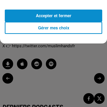
YouTube 👉
https://www.youtube.com/@MuslimHandsFR/
Accepter et fermer
Facebook 👉
https://www.facebook.com/MuslimHandsFR
Gérer mes choix
Instagram 👉
https://www.instagram.com/muslimhandsfr/
TikTok 👉
https://www.tiktok.com/@muslimhandsfr
X 👉
https://twitter.com/muslimhandsfr