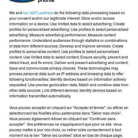
Pour aider à offrir un jardin communautaire 👉
We and
our (447) partners
do the following data processing based on
https://muslimhands.fr/faire-un-don/village-
your consent and/or our legitimate interest: Store and/or access
modele/village-modele-jardin
information on a device; Use limited data to select advertising; Create
profiles for personalised advertising; Use profiles to select personalised
Pour verser votre zakat el fitr 👉
advertising; Measure advertising performance; Measure content
https://muslimhands.fr/faire-un-don/ramadan/zakat-al-
performance; Understand audiences through statistics or combinations
of data from different sources; Develop and improve services; Create
fitr
profiles to personalise content; Use profiles to select personalised
Pour verser votre zakat el maal 👉
content; Use limited data to select content; Ensure security, prevent and
detect fraud, and fix errors; Deliver and present advertising and content;
https://muslimhands.fr/zakat
Save and communicate privacy choices. These technologies may
Pour verser une kaffara 👉
https://muslimhands.fr/faire-
process personal data such as IP address and browsing data to offer
un-don/ramadan/kaffara
following functionalities: Identify devices based on information actively
requested; Use precise geolocation data; Match and combine data from
Pour verser une fidya 👉
https://muslimhands.fr/faire-
other data sources; Link different devices; Identify devices based on
un-don/ramadan/fidya-1-jour
information transmitted automatically.
Pour offrir un cadeau de l’Aïd à un orphelin 👉
Vous pouvez accepter en cliquant sur "Accepter et fermer", ou affiner en
https://muslimhands.fr/faire-un-don/ramadan/cadeau-
sélectionnant les finalités et/ou partenaires dans "Gérer mes choix".
de-l-aid
Vous pouvez également refuser en cliquant sur "Continuer sans
accepter". Vos préférences ne s'appliqueront que pour ce site. Vous
Faris Safar est assistant projets :
pouvez mettre à jour vos choix, ou retirer votre consentement à tout
moment via le lien "Gérer les cookies" situé en bas de chaque page.
https://muslimhands.fr/
- 01 49 48 05 05.