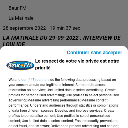
Beur FM
La Matinale
28 septembre 2022 - 19 min 37 sec
LA MATINALE DU 29-09-2022 : INTERVIEW DE
LOULIDE
Continuer sans accepter
Le respect de votre vie privée est notre
Le meilleur pour se réveiller du bon pied !
priorité
We and
our (447) partners
do the following data processing based on
your consent and/or our legitimate interest: Store and/or access
information on a device; Use limited data to select advertising; Create
profiles for personalised advertising; Use profiles to select personalised
advertising; Measure advertising performance; Measure content
performance; Understand audiences through statistics or combinations
of data from different sources; Develop and improve services; Create
profiles to personalise content; Use profiles to select personalised
content; Use limited data to select content; Ensure security, prevent and
detect fraud, and fix errors; Deliver and present advertising and content;