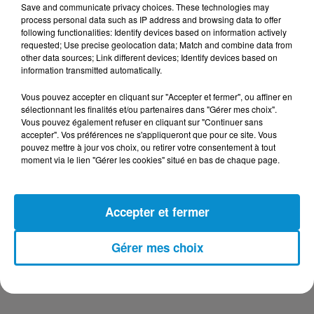
Save and communicate privacy choices. These technologies may
DERNIERS PODCASTS
process personal data such as IP address and browsing data to offer
following functionalities: Identify devices based on information actively
requested; Use precise geolocation data; Match and combine data from
other data sources; Link different devices; Identify devices based on
24 juillet 2026
information transmitted automatically.
Les Zinformés - 24/07/26
Vous pouvez accepter en cliquant sur "Accepter et fermer", ou affiner en
sélectionnant les finalités et/ou partenaires dans "Gérer mes choix".
Vous pouvez également refuser en cliquant sur "Continuer sans
accepter". Vos préférences ne s'appliqueront que pour ce site. Vous
pouvez mettre à jour vos choix, ou retirer votre consentement à tout
23 juillet 2026
moment via le lien "Gérer les cookies" situé en bas de chaque page.
Les Zinformés - 23/07/26
Accepter et fermer
Gérer mes choix
22 juillet 2026
Les Zinformés - 22/07/26