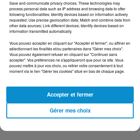
Save and communicate privacy choices. These technologies may
DERNIERS PODCASTS
process personal data such as IP address and browsing data to offer
following functionalities: Identify devices based on information actively
requested; Use precise geolocation data; Match and combine data from
other data sources; Link different devices; Identify devices based on
24 juillet 2026
information transmitted automatically.
Les Zinformés - 24/07/26
Vous pouvez accepter en cliquant sur "Accepter et fermer", ou affiner en
sélectionnant les finalités et/ou partenaires dans "Gérer mes choix".
Vous pouvez également refuser en cliquant sur "Continuer sans
accepter". Vos préférences ne s'appliqueront que pour ce site. Vous
pouvez mettre à jour vos choix, ou retirer votre consentement à tout
23 juillet 2026
moment via le lien "Gérer les cookies" situé en bas de chaque page.
Les Zinformés - 23/07/26
Accepter et fermer
Gérer mes choix
22 juillet 2026
Les Zinformés - 22/07/26