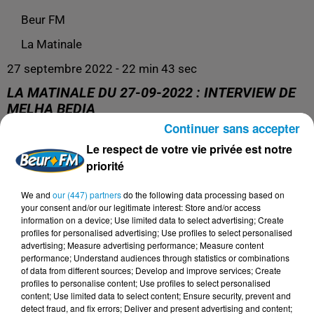
Beur FM
La Matinale
27 septembre 2022 - 22 min 43 sec
LA MATINALE DU 27-09-2022 : INTERVIEW DE
MELHA BEDIA
Continuer sans accepter
Le respect de votre vie privée est notre
Le meilleur pour se réveiller du bon pied !
priorité
We and
our (447) partners
do the following data processing based on
your consent and/or our legitimate interest: Store and/or access
information on a device; Use limited data to select advertising; Create
profiles for personalised advertising; Use profiles to select personalised
advertising; Measure advertising performance; Measure content
performance; Understand audiences through statistics or combinations
of data from different sources; Develop and improve services; Create
profiles to personalise content; Use profiles to select personalised
content; Use limited data to select content; Ensure security, prevent and
detect fraud, and fix errors; Deliver and present advertising and content;