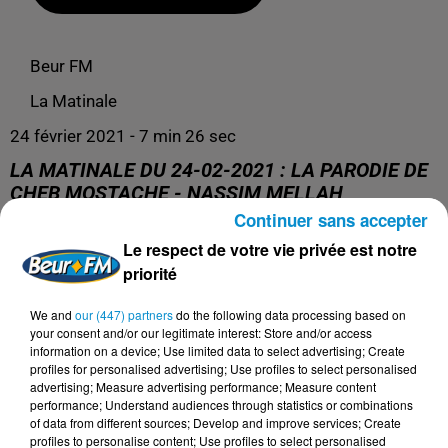
Beur FM
La Matinale
24 février 2021 - 7 min 26 sec
LA MATINALE DU 24-02-2021 : LA PARODIE DE
CHEB MOSTACHE - NASSIM MELLAH
Continuer sans accepter
Le respect de votre vie privée est notre
Présentation : Kim, Mona et Wahid
priorité
Chroniqueur : Nassim Mellah
We and
our (447) partners
do the following data processing based on
your consent and/or our legitimate interest: Store and/or access
information on a device; Use limited data to select advertising; Create
profiles for personalised advertising; Use profiles to select personalised
advertising; Measure advertising performance; Measure content
performance; Understand audiences through statistics or combinations
of data from different sources; Develop and improve services; Create
profiles to personalise content; Use profiles to select personalised