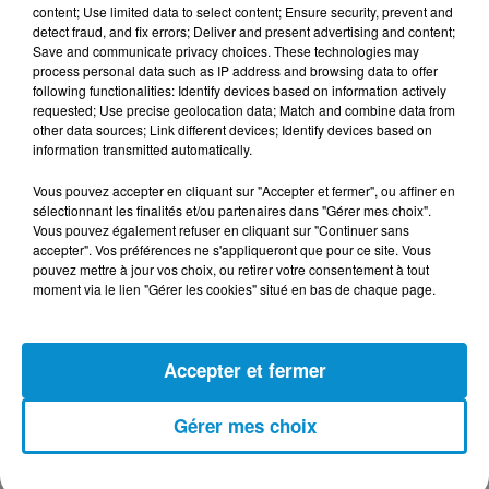
content; Use limited data to select content; Ensure security, prevent and
detect fraud, and fix errors; Deliver and present advertising and content;
Save and communicate privacy choices. These technologies may
process personal data such as IP address and browsing data to offer
following functionalities: Identify devices based on information actively
DERNIERS PODCASTS
requested; Use precise geolocation data; Match and combine data from
other data sources; Link different devices; Identify devices based on
information transmitted automatically.
24 juillet 2026
Vous pouvez accepter en cliquant sur "Accepter et fermer", ou affiner en
Les Zinformés - 24/07/26
sélectionnant les finalités et/ou partenaires dans "Gérer mes choix".
Vous pouvez également refuser en cliquant sur "Continuer sans
accepter". Vos préférences ne s'appliqueront que pour ce site. Vous
pouvez mettre à jour vos choix, ou retirer votre consentement à tout
moment via le lien "Gérer les cookies" situé en bas de chaque page.
23 juillet 2026
Les Zinformés - 23/07/26
Accepter et fermer
Gérer mes choix
22 juillet 2026
Les Zinformés - 22/07/26