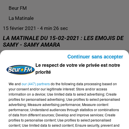
Beur FM
La Matinale
15 février 2021 - 4 min 26 sec
LA MATINALE DU 15-02-2021 : LES EMOJIS DE
SAMY - SAMY AMARA
Continuer sans accepter
Présentation : Kim, Mona et Wahid
Le respect de votre vie privée est notre
Chroniqueur : Samy Amara
priorité
We and
our (447) partners
do the following data processing based on
your consent and/or our legitimate interest: Store and/or access
information on a device; Use limited data to select advertising; Create
profiles for personalised advertising; Use profiles to select personalised
advertising; Measure advertising performance; Measure content
performance; Understand audiences through statistics or combinations
of data from different sources; Develop and improve services; Create
profiles to personalise content; Use profiles to select personalised
content; Use limited data to select content; Ensure security, prevent and