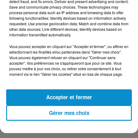
detect fraud, and fix errors; Deliver and present advertising and content;
Save and communicate privacy choices. These technologies may
process personal data such as IP address and browsing data to offer
DERNIERS PODCASTS
following functionalities: Identify devices based on information actively
requested; Use precise geolocation data; Match and combine data from
other data sources; Link different devices; Identify devices based on
24 juillet 2026
information transmitted automatically.
Les Zinformés - 24/07/26
Vous pouvez accepter en cliquant sur "Accepter et fermer", ou affiner en
sélectionnant les finalités et/ou partenaires dans "Gérer mes choix".
Vous pouvez également refuser en cliquant sur "Continuer sans
accepter". Vos préférences ne s'appliqueront que pour ce site. Vous
pouvez mettre à jour vos choix, ou retirer votre consentement à tout
moment via le lien "Gérer les cookies" situé en bas de chaque page.
23 juillet 2026
Les Zinformés - 23/07/26
Accepter et fermer
Gérer mes choix
22 juillet 2026
Les Zinformés - 22/07/26