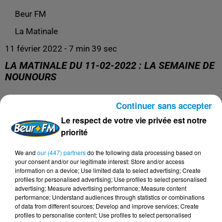
Beur FM
La Matinale
11 février 2022 - 7 min 39 sec
LA MATINALE DU 11-02-2022 : LA SEMAINE DE
NOUNOURS
Continuer sans accepter
Le respect de votre vie privée est notre
La Semaine de Nounours c'est tous les vendredis à 8h20
priorité
!
We and
our (447) partners
do the following data processing based on
your consent and/or our legitimate interest: Store and/or access
information on a device; Use limited data to select advertising; Create
profiles for personalised advertising; Use profiles to select personalised
advertising; Measure advertising performance; Measure content
performance; Understand audiences through statistics or combinations
of data from different sources; Develop and improve services; Create
profiles to personalise content; Use profiles to select personalised