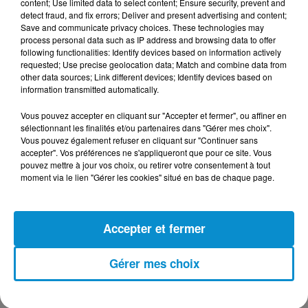
content; Use limited data to select content; Ensure security, prevent and
detect fraud, and fix errors; Deliver and present advertising and content;
Save and communicate privacy choices. These technologies may
process personal data such as IP address and browsing data to offer
following functionalities: Identify devices based on information actively
DERNIERS PODCASTS
requested; Use precise geolocation data; Match and combine data from
other data sources; Link different devices; Identify devices based on
information transmitted automatically.
24 juillet 2026
Les Zinformés - 24/07/26
Vous pouvez accepter en cliquant sur "Accepter et fermer", ou affiner en
sélectionnant les finalités et/ou partenaires dans "Gérer mes choix".
Vous pouvez également refuser en cliquant sur "Continuer sans
accepter". Vos préférences ne s'appliqueront que pour ce site. Vous
pouvez mettre à jour vos choix, ou retirer votre consentement à tout
moment via le lien "Gérer les cookies" situé en bas de chaque page.
23 juillet 2026
Les Zinformés - 23/07/26
Accepter et fermer
Gérer mes choix
22 juillet 2026
Les Zinformés - 22/07/26