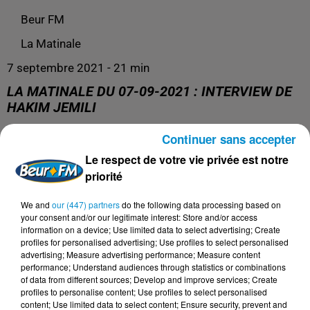
Beur FM
La Matinale
7 septembre 2021 - 21 min
LA MATINALE DU 07-09-2021 : INTERVIEW DE
HAKIM JEMILI
Continuer sans accepter
Présentation : Kim et Mona
Le respect de votre vie privée est notre
priorité
Invité : Hakim Jemili
We and
our (447) partners
do the following data processing based on
your consent and/or our legitimate interest: Store and/or access
information on a device; Use limited data to select advertising; Create
profiles for personalised advertising; Use profiles to select personalised
advertising; Measure advertising performance; Measure content
performance; Understand audiences through statistics or combinations
of data from different sources; Develop and improve services; Create
profiles to personalise content; Use profiles to select personalised
content; Use limited data to select content; Ensure security, prevent and