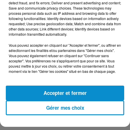
detect fraud, and fix errors; Deliver and present advertising and content;
Save and communicate privacy choices. These technologies may
process personal data such as IP address and browsing data to offer
DERNIERS PODCASTS
following functionalities: Identify devices based on information actively
requested; Use precise geolocation data; Match and combine data from
other data sources; Link different devices; Identify devices based on
information transmitted automatically.
24 juillet 2026
Les Zinformés - 24/07/26
Vous pouvez accepter en cliquant sur "Accepter et fermer", ou affiner en
sélectionnant les finalités et/ou partenaires dans "Gérer mes choix".
Vous pouvez également refuser en cliquant sur "Continuer sans
accepter". Vos préférences ne s'appliqueront que pour ce site. Vous
pouvez mettre à jour vos choix, ou retirer votre consentement à tout
moment via le lien "Gérer les cookies" situé en bas de chaque page.
23 juillet 2026
Les Zinformés - 23/07/26
Accepter et fermer
Gérer mes choix
22 juillet 2026
Les Zinformés - 22/07/26