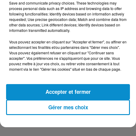
Save and communicate privacy choices. These technologies may
DERNIERS PODCASTS
process personal data such as IP address and browsing data to offer
following functionalities: Identify devices based on information actively
requested; Use precise geolocation data; Match and combine data from
other data sources; Link different devices; Identify devices based on
24 juillet 2026
information transmitted automatically.
Les Zinformés - 24/07/26
Vous pouvez accepter en cliquant sur "Accepter et fermer", ou affiner en
sélectionnant les finalités et/ou partenaires dans "Gérer mes choix".
Vous pouvez également refuser en cliquant sur "Continuer sans
accepter". Vos préférences ne s'appliqueront que pour ce site. Vous
pouvez mettre à jour vos choix, ou retirer votre consentement à tout
23 juillet 2026
moment via le lien "Gérer les cookies" situé en bas de chaque page.
Les Zinformés - 23/07/26
Accepter et fermer
Gérer mes choix
22 juillet 2026
Les Zinformés - 22/07/26