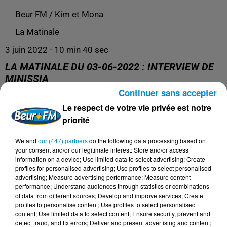
Beur FM / Kim et Mona
La Matinale
3 juin 2022 - 10 min 40 sec
LA MATINALE DU 03-06-2022 : INTERVIEW DE
MINISSIA
Continuer sans accepter
Le respect de votre vie privée est notre
Le meilleur pour se réveiller du bon pied !
priorité
We and
our (447) partners
do the following data processing based on
your consent and/or our legitimate interest: Store and/or access
information on a device; Use limited data to select advertising; Create
profiles for personalised advertising; Use profiles to select personalised
advertising; Measure advertising performance; Measure content
performance; Understand audiences through statistics or combinations
of data from different sources; Develop and improve services; Create
profiles to personalise content; Use profiles to select personalised
content; Use limited data to select content; Ensure security, prevent and
detect fraud, and fix errors; Deliver and present advertising and content;