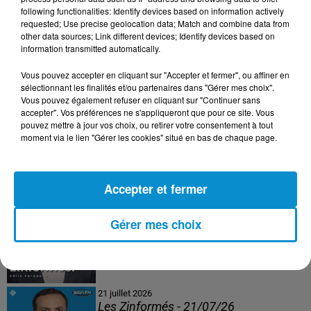
following functionalities: Identify devices based on information actively
24 juillet 2026
requested; Use precise geolocation data; Match and combine data from
Les Zinformés - 24/07/26
other data sources; Link different devices; Identify devices based on
information transmitted automatically.
Vous pouvez accepter en cliquant sur "Accepter et fermer", ou affiner en
sélectionnant les finalités et/ou partenaires dans "Gérer mes choix".
Vous pouvez également refuser en cliquant sur "Continuer sans
23 juillet 2026
accepter". Vos préférences ne s'appliqueront que pour ce site. Vous
Les Zinformés - 23/07/26
pouvez mettre à jour vos choix, ou retirer votre consentement à tout
moment via le lien "Gérer les cookies" situé en bas de chaque page.
Accepter et fermer
22 juillet 2026
Les Zinformés - 22/07/26
Gérer mes choix
21 juillet 2026
Les Zinformés - 21/07/26