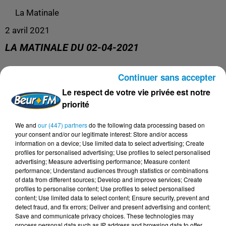
La Matinale
2 avril 2021
LA MATINALE DU 02-04-2021
Continuer sans accepter
La Matinale du 02-04-2021
Le respect de votre vie privée est notre
priorité
We and
our (447) partners
do the following data processing based on
your consent and/or our legitimate interest: Store and/or access
information on a device; Use limited data to select advertising; Create
profiles for personalised advertising; Use profiles to select personalised
advertising; Measure advertising performance; Measure content
performance; Understand audiences through statistics or combinations
of data from different sources; Develop and improve services; Create
profiles to personalise content; Use profiles to select personalised
content; Use limited data to select content; Ensure security, prevent and
DERNIERS PODCASTS
detect fraud, and fix errors; Deliver and present advertising and content;
Save and communicate privacy choices. These technologies may
process personal data such as IP address and browsing data to offer