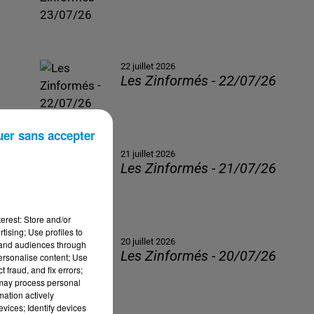
22 juillet 2026
Les Zinformés - 22/07/26
uer sans accepter
21 juillet 2026
Les Zinformés - 21/07/26
erest: Store and/or
tising; Use profiles to
20 juillet 2026
tand audiences through
Les Zinformés - 20/07/26
personalise content; Use
 fraud, and fix errors;
 may process personal
mation actively
vices; Identify devices