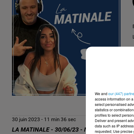
We and
our (447) partn
access information on a 
select personalised ad
statistics or combinatio
profiles to select person
30 juin 2023 - 11 min 36 sec
Deliver and present adv
data such as IP address 
LA MATINALE - 30/06/23 - NADIA (MISS MAR
requested; Use precise g