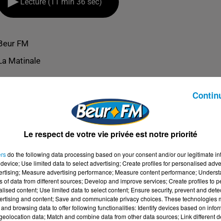
Lecture (11 min 36 sec)
Beur FM
La Matinale
Contin
Le respect de votre vie privée est notre priorité
ers
do the following data processing based on your consent and/or our legitimate int
device; Use limited data to select advertising; Create profiles for personalised adver
vertising; Measure advertising performance; Measure content performance; Unders
ns of data from different sources; Develop and improve services; Create profiles to 
alised content; Use limited data to select content; Ensure security, prevent and detect
ertising and content; Save and communicate privacy choices. These technologies
and browsing data to offer following functionalities: Identify devices based on infor
OC 2023)
eolocation data; Match and combine data from other data sources; Link different de