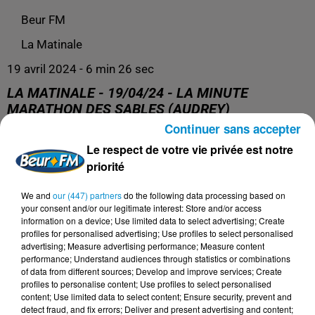
Beur FM
La Matinale
19 avril 2024 - 6 min 26 sec
LA MATINALE - 19/04/24 - LA MINUTE
MARATHON DES SABLES (AUDREY)
Continuer sans accepter
Le respect de votre vie privée est notre
La Matinale
priorité
We and
our (447) partners
do the following data processing based on
your consent and/or our legitimate interest: Store and/or access
information on a device; Use limited data to select advertising; Create
profiles for personalised advertising; Use profiles to select personalised
advertising; Measure advertising performance; Measure content
performance; Understand audiences through statistics or combinations
of data from different sources; Develop and improve services; Create
profiles to personalise content; Use profiles to select personalised
content; Use limited data to select content; Ensure security, prevent and
detect fraud, and fix errors; Deliver and present advertising and content;