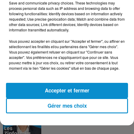
Save and communicate privacy choices. These technologies may
DERNIERS PODCASTS
process personal data such as IP address and browsing data to offer
following functionalities: Identify devices based on information actively
requested; Use precise geolocation data; Match and combine data from
other data sources; Link different devices; Identify devices based on
24 juillet 2026
information transmitted automatically.
Les Zinformés - 24/07/26
Vous pouvez accepter en cliquant sur "Accepter et fermer", ou affiner en
sélectionnant les finalités et/ou partenaires dans "Gérer mes choix".
Vous pouvez également refuser en cliquant sur "Continuer sans
accepter". Vos préférences ne s'appliqueront que pour ce site. Vous
pouvez mettre à jour vos choix, ou retirer votre consentement à tout
23 juillet 2026
moment via le lien "Gérer les cookies" situé en bas de chaque page.
Les Zinformés - 23/07/26
Accepter et fermer
Gérer mes choix
22 juillet 2026
Les Zinformés - 22/07/26