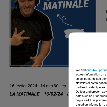
We and
our (447) partn
access information on a 
select personalised ad
statistics or combinatio
16 février 2024 - 14 min 30 sec
profiles to select person
Deliver and present adv
LA MATINALE - 16/02/24 - INEZ
data such as IP address 
requested; Use precise g
based on information tra