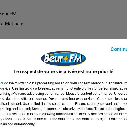
Beur FM
La Matinale
Contin
Le respect de votre vie privée est notre priorité
ers
do the following data processing based on your consent and/or our legitimate int
device; Use limited data to select advertising; Create profiles for personalised adver
vertising; Measure advertising performance; Measure content performance; Unders
ns of data from different sources; Develop and improve services; Create profiles to 
alised content; Use limited data to select content; Ensure security, prevent and detect
ertising and content; Save and communicate privacy choices. These technologies
and browsing data to offer following functionalities: Identify devices based on infor
eolocation data; Match and combine data from other data sources; Link different de
nsmitted automatically.