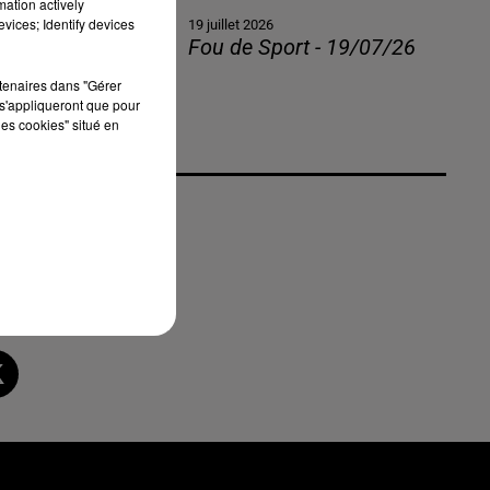
mation actively
vices; Identify devices
19 juillet 2026
Fou de Sport - 19/07/26
rtenaires dans "Gérer
s'appliqueront que pour
les cookies" situé en