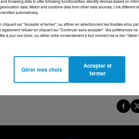
and browsing data to offer following functionalities: Identify devices based on infor
eolocation data; Match and combine data from other data sources; Link different de
"ILS SONT EN TRAIN D’ESSAYER DE BRISER LA
nsmitted automatically.
cliquant sur "Accepter et fermer", ou affiner en sélectionnant les finalités et/ou pa
 également refuser en cliquant sur "Continuer sans accepter". Vos préférences ne 
tre à jour vos choix, ou retirer votre consentement à tout moment via le lien "Gérer 
Accepter et
Gérer mes choix
fermer