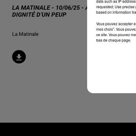
data such as IP address 
requested; Use precise g
LA MATINALE - 10/06/25 - AKLI MELLOULI : 
based on information tra
DIGNITÉ D’UN PEUP
Vous pouvez accepter en 
mes choix". Vous pouvez
La Matinale
ce site. Vous pouvez met
bas de chaque page.