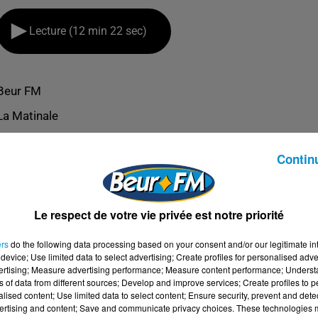
Lecture (12 min 22 sec)
Beur FM
La Matinale
Contin
Le respect de votre vie privée est notre priorité
ers
do the following data processing based on your consent and/or our legitimate int
device; Use limited data to select advertising; Create profiles for personalised adver
vertising; Measure advertising performance; Measure content performance; Unders
ns of data from different sources; Develop and improve services; Create profiles to 
alised content; Use limited data to select content; Ensure security, prevent and detect
ertising and content; Save and communicate privacy choices. These technologies