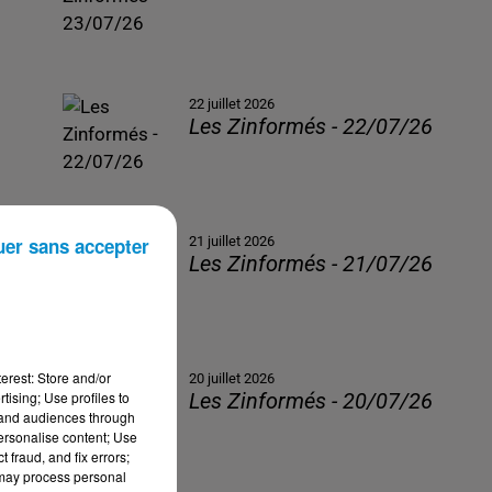
22 juillet 2026
Les Zinformés - 22/07/26
uer sans accepter
21 juillet 2026
Les Zinformés - 21/07/26
erest: Store and/or
20 juillet 2026
tising; Use profiles to
Les Zinformés - 20/07/26
tand audiences through
personalise content; Use
 fraud, and fix errors;
 may process personal