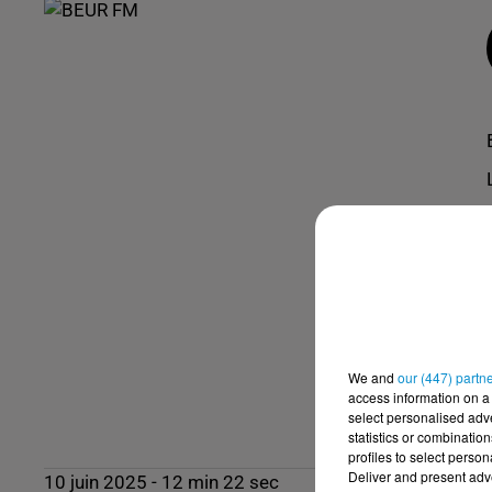
We and
our (447) partn
access information on a 
select personalised ad
statistics or combinatio
profiles to select person
Deliver and present adv
10 juin 2025 - 12 min 22 sec