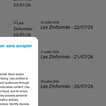
22 juillet 2026
Les Zinformés - 22/07/26
uer sans accepter
21 juillet 2026
Les Zinformés - 21/07/26
erest: Store and/or
tising; Use profiles to
20 juillet 2026
tand audiences through
Les Zinformés - 20/07/26
personalise content; Use
 fraud, and fix errors;
 may process personal
mation actively
vices; Identify devices