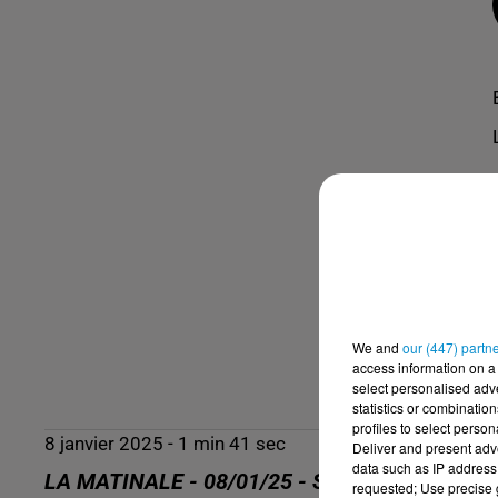
We and
our (447) partn
access information on a 
select personalised ad
statistics or combinatio
profiles to select person
8 janvier 2025 - 1 min 41 sec
Deliver and present adv
data such as IP address 
LA MATINALE - 08/01/25 - STUDIO B EXPRE
requested; Use precise g