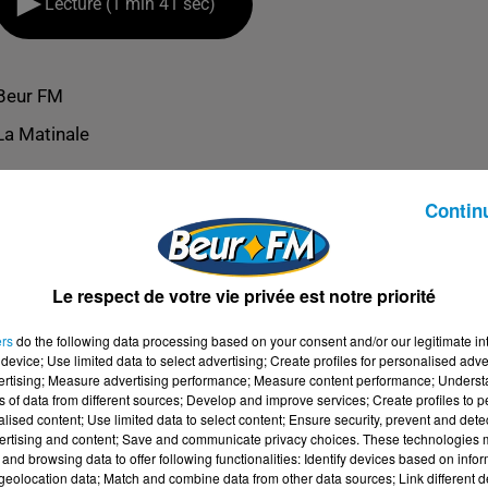
Lecture (1 min 41 sec)
Beur FM
La Matinale
Contin
Le respect de votre vie privée est notre priorité
ers
do the following data processing based on your consent and/or our legitimate int
device; Use limited data to select advertising; Create profiles for personalised adver
vertising; Measure advertising performance; Measure content performance; Unders
ns of data from different sources; Develop and improve services; Create profiles to 
alised content; Use limited data to select content; Ensure security, prevent and detect
ertising and content; Save and communicate privacy choices. These technologies
and browsing data to offer following functionalities: Identify devices based on infor
SS (CRIMINAL SQUAD PANTERA)
eolocation data; Match and combine data from other data sources; Link different de