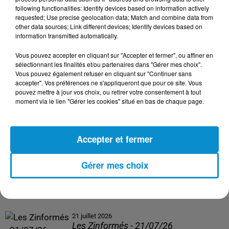
following functionalities: Identify devices based on information actively
24 juillet 2026
requested; Use precise geolocation data; Match and combine data from
Les Zinformés - 24/07/26
other data sources; Link different devices; Identify devices based on
information transmitted automatically.
Vous pouvez accepter en cliquant sur "Accepter et fermer", ou affiner en
sélectionnant les finalités et/ou partenaires dans "Gérer mes choix".
Vous pouvez également refuser en cliquant sur "Continuer sans
23 juillet 2026
accepter". Vos préférences ne s'appliqueront que pour ce site. Vous
Les Zinformés - 23/07/26
pouvez mettre à jour vos choix, ou retirer votre consentement à tout
moment via le lien "Gérer les cookies" situé en bas de chaque page.
Accepter et fermer
22 juillet 2026
Les Zinformés - 22/07/26
Gérer mes choix
21 juillet 2026
Les Zinformés - 21/07/26