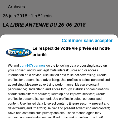
Archives
26 juin 2018 - 1 h 51 min
LA LIBRE ANTENNE DU 26-06-2018
Continuer sans accepter
Archives
Le respect de votre vie privée est notre
priorité
We and
our (447) partners
do the following data processing based on
your consent and/or our legitimate interest: Store and/or access
information on a device; Use limited data to select advertising; Create
profiles for personalised advertising; Use profiles to select personalised
advertising; Measure advertising performance; Measure content
performance; Understand audiences through statistics or combinations
of data from different sources; Develop and improve services; Create
profiles to personalise content; Use profiles to select personalised
content; Use limited data to select content; Ensure security, prevent and
DERNIERS PODCASTS
detect fraud, and fix errors; Deliver and present advertising and content;
Save and communicate privacy choices. These technologies may
process personal data such as IP address and browsing data to offer