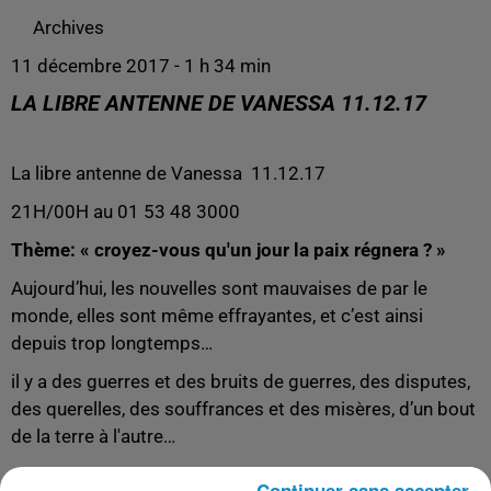
Archives
11 décembre 2017 - 1 h 34 min
LA LIBRE ANTENNE DE VANESSA 11.12.17
La libre antenne de Vanessa 11.12.17
21H/00H au 01 53 48 3000
Thème: « croyez-vous qu'un jour la paix régnera ? »
Aujourd’hui, les nouvelles sont mauvaises de par le
monde, elles sont même ef­frayantes, et c’est ainsi
depuis trop longtemps…
il y a des guerres et des bruits de guerres, des disputes,
des querelles, des souffrances et des misères, d’un bout
de la terre à l'autre…
Ces horreurs se déplacent d’époque en époque, parfois
Continuer sans accepter