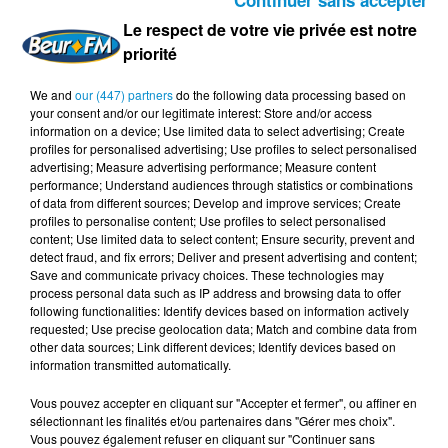
cela se passe chez nous, et à d'autres moments
Le respect de votre vie privée est notre
ailleurs… mais on oublie qu’ailleurs c’est chez nous.
priorité
Pourquoi fait-on la guerre, on sait que faire ;la guerre est
horrible mais on continue…
We and
our (447) partners
do the following data processing based on
your consent and/or our legitimate interest: Store and/or access
pourquoi l'homme a toujours fait et aimé faire la guerre ?
information on a device; Use limited data to select advertising; Create
profiles for personalised advertising; Use profiles to select personalised
advertising; Measure advertising performance; Measure content
performance; Understand audiences through statistics or combinations
« Il y a sur terre de telles immensités de misère, de
of data from different sources; Develop and improve services; Create
détresse, de gêne et d'horreur, que l'homme heureux n'y
profiles to personalise content; Use profiles to select personalised
content; Use limited data to select content; Ensure security, prevent and
peut songer sans prendre honte de son bonheur. »
detect fraud, and fix errors; Deliver and present advertising and content;
(André Gide)
Save and communicate privacy choices. These technologies may
process personal data such as IP address and browsing data to offer
following functionalities: Identify devices based on information actively
requested; Use precise geolocation data; Match and combine data from
other data sources; Link different devices; Identify devices based on
information transmitted automatically.
Vous pouvez accepter en cliquant sur "Accepter et fermer", ou affiner en
sélectionnant les finalités et/ou partenaires dans "Gérer mes choix".
Vous pouvez également refuser en cliquant sur "Continuer sans