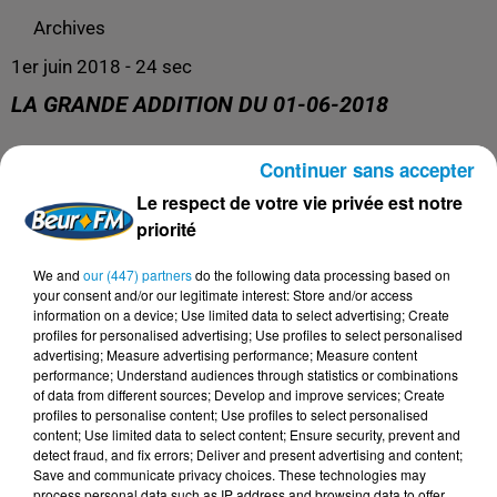
Archives
1er juin 2018 - 24 sec
LA GRANDE ADDITION DU 01-06-2018
Continuer sans accepter
Archives
Le respect de votre vie privée est notre
priorité
We and
our (447) partners
do the following data processing based on
your consent and/or our legitimate interest: Store and/or access
information on a device; Use limited data to select advertising; Create
profiles for personalised advertising; Use profiles to select personalised
advertising; Measure advertising performance; Measure content
performance; Understand audiences through statistics or combinations
of data from different sources; Develop and improve services; Create
profiles to personalise content; Use profiles to select personalised
content; Use limited data to select content; Ensure security, prevent and
DERNIERS PODCASTS
detect fraud, and fix errors; Deliver and present advertising and content;
Save and communicate privacy choices. These technologies may
process personal data such as IP address and browsing data to offer