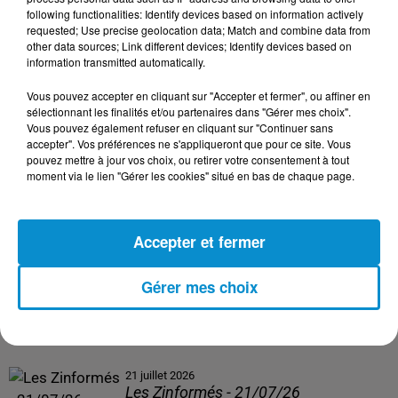
following functionalities: Identify devices based on information actively
24 juillet 2026
requested; Use precise geolocation data; Match and combine data from
Les Zinformés - 24/07/26
other data sources; Link different devices; Identify devices based on
information transmitted automatically.
Vous pouvez accepter en cliquant sur "Accepter et fermer", ou affiner en
sélectionnant les finalités et/ou partenaires dans "Gérer mes choix".
Vous pouvez également refuser en cliquant sur "Continuer sans
23 juillet 2026
accepter". Vos préférences ne s'appliqueront que pour ce site. Vous
Les Zinformés - 23/07/26
pouvez mettre à jour vos choix, ou retirer votre consentement à tout
moment via le lien "Gérer les cookies" situé en bas de chaque page.
Accepter et fermer
22 juillet 2026
Les Zinformés - 22/07/26
Gérer mes choix
21 juillet 2026
Les Zinformés - 21/07/26