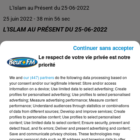
L'Islam au Présent du 25-06-2022
25 juin 2022 - 38 min 56 sec
L'ISLAM AU PRÉSENT DU 25-06-2022
Continuer sans accepter
La spiritualité dans tous ses états !
Le respect de votre vie privée est notre
priorité
We and
our (447) partners
do the following data processing based on
your consent and/or our legitimate interest: Store and/or access
information on a device; Use limited data to select advertising; Create
profiles for personalised advertising; Use profiles to select personalised
advertising; Measure advertising performance; Measure content
performance; Understand audiences through statistics or combinations
of data from different sources; Develop and improve services; Create
profiles to personalise content; Use profiles to select personalised
content; Use limited data to select content; Ensure security, prevent and
DERNIERS PODCASTS
detect fraud, and fix errors; Deliver and present advertising and content;
Save and communicate privacy choices. These technologies may
process personal data such as IP address and browsing data to offer