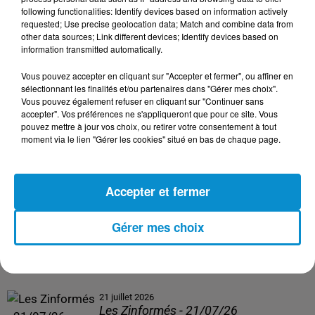
following functionalities: Identify devices based on information actively
24 juillet 2026
requested; Use precise geolocation data; Match and combine data from
Les Zinformés - 24/07/26
other data sources; Link different devices; Identify devices based on
information transmitted automatically.
Vous pouvez accepter en cliquant sur "Accepter et fermer", ou affiner en
sélectionnant les finalités et/ou partenaires dans "Gérer mes choix".
Vous pouvez également refuser en cliquant sur "Continuer sans
23 juillet 2026
accepter". Vos préférences ne s'appliqueront que pour ce site. Vous
Les Zinformés - 23/07/26
pouvez mettre à jour vos choix, ou retirer votre consentement à tout
moment via le lien "Gérer les cookies" situé en bas de chaque page.
Accepter et fermer
22 juillet 2026
Les Zinformés - 22/07/26
Gérer mes choix
21 juillet 2026
Les Zinformés - 21/07/26