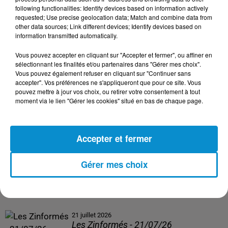
following functionalities: Identify devices based on information actively
24 juillet 2026
requested; Use precise geolocation data; Match and combine data from
Les Zinformés - 24/07/26
other data sources; Link different devices; Identify devices based on
information transmitted automatically.
Vous pouvez accepter en cliquant sur "Accepter et fermer", ou affiner en
sélectionnant les finalités et/ou partenaires dans "Gérer mes choix".
Vous pouvez également refuser en cliquant sur "Continuer sans
23 juillet 2026
accepter". Vos préférences ne s'appliqueront que pour ce site. Vous
Les Zinformés - 23/07/26
pouvez mettre à jour vos choix, ou retirer votre consentement à tout
moment via le lien "Gérer les cookies" situé en bas de chaque page.
Accepter et fermer
22 juillet 2026
Les Zinformés - 22/07/26
Gérer mes choix
21 juillet 2026
Les Zinformés - 21/07/26