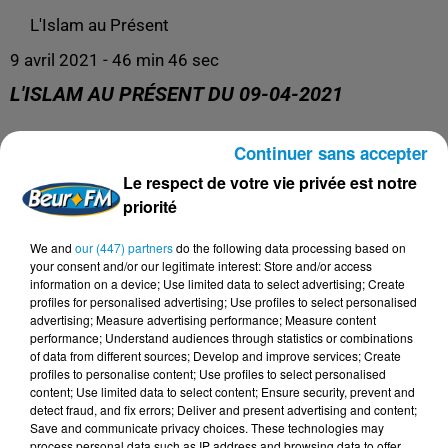
L'Islam au Présent
9 avril 2021 - 46 min 46 sec
L'ISLAM AU PRÉSENT DU 09-04-2021
Continuer sans accepter
L'Islam au Présent du 09-04-2021
Le respect de votre vie privée est notre
priorité
We and
our (447) partners
do the following data processing based on
your consent and/or our legitimate interest: Store and/or access
information on a device; Use limited data to select advertising; Create
profiles for personalised advertising; Use profiles to select personalised
advertising; Measure advertising performance; Measure content
performance; Understand audiences through statistics or combinations
of data from different sources; Develop and improve services; Create
profiles to personalise content; Use profiles to select personalised
content; Use limited data to select content; Ensure security, prevent and
DERNIERS PODCASTS
detect fraud, and fix errors; Deliver and present advertising and content;
Save and communicate privacy choices. These technologies may
process personal data such as IP address and browsing data to offer