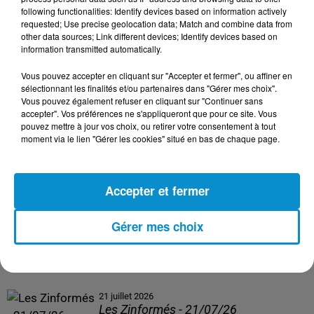
following functionalities: Identify devices based on information actively
24 juillet 2026
requested; Use precise geolocation data; Match and combine data from
Les Zinformés - 24/07/26
other data sources; Link different devices; Identify devices based on
information transmitted automatically.
Vous pouvez accepter en cliquant sur "Accepter et fermer", ou affiner en
sélectionnant les finalités et/ou partenaires dans "Gérer mes choix".
Vous pouvez également refuser en cliquant sur "Continuer sans
23 juillet 2026
accepter". Vos préférences ne s'appliqueront que pour ce site. Vous
Les Zinformés - 23/07/26
pouvez mettre à jour vos choix, ou retirer votre consentement à tout
moment via le lien "Gérer les cookies" situé en bas de chaque page.
Accepter et fermer
22 juillet 2026
Les Zinformés - 22/07/26
Gérer mes choix
21 juillet 2026
Les Zinformés - 21/07/26