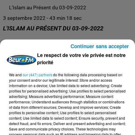
L'Islam au Présent du 03-09-2022
3 septembre 2022 - 43 min 18 sec
L'ISLAM AU PRÉSENT DU 03-09-2022
Continuer sans accepter
La spiritualité dans tous ses états !
Le respect de votre vie privée est notre
priorité
We and
our (447) partners
do the following data processing based on
your consent and/or our legitimate interest: Store and/or access
information on a device; Use limited data to select advertising; Create
profiles for personalised advertising; Use profiles to select personalised
advertising; Measure advertising performance; Measure content
performance; Understand audiences through statistics or combinations
of data from different sources; Develop and improve services; Create
profiles to personalise content; Use profiles to select personalised
content; Use limited data to select content; Ensure security, prevent and
DERNIERS PODCASTS
detect fraud, and fix errors; Deliver and present advertising and content;
Save and communicate privacy choices. These technologies may
process personal data such as IP address and browsing data to offer