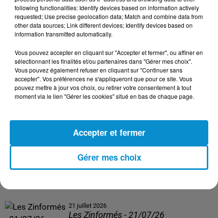
following functionalities: Identify devices based on information actively
24 juillet 2026
requested; Use precise geolocation data; Match and combine data from
Les Zinformés - 24/07/26
other data sources; Link different devices; Identify devices based on
information transmitted automatically.
Vous pouvez accepter en cliquant sur "Accepter et fermer", ou affiner en
sélectionnant les finalités et/ou partenaires dans "Gérer mes choix".
Vous pouvez également refuser en cliquant sur "Continuer sans
23 juillet 2026
accepter". Vos préférences ne s'appliqueront que pour ce site. Vous
Les Zinformés - 23/07/26
pouvez mettre à jour vos choix, ou retirer votre consentement à tout
moment via le lien "Gérer les cookies" situé en bas de chaque page.
Accepter et fermer
22 juillet 2026
Les Zinformés - 22/07/26
Gérer mes choix
21 juillet 2026
Les Zinformés - 21/07/26