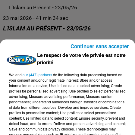
L'Islam au Présent - 23/05/26
23 mai 2026 - 41 min 34 sec
L'ISLAM AU PRÉSENT - 23/05/26
Continuer sans accepter
L'Islam au Présent
Le respect de votre vie privée est notre
priorité
We and
our (447) partners
do the following data processing based on
your consent and/or our legitimate interest: Store and/or access
information on a device; Use limited data to select advertising; Create
profiles for personalised advertising; Use profiles to select personalised
advertising; Measure advertising performance; Measure content
performance; Understand audiences through statistics or combinations
of data from different sources; Develop and improve services; Create
profiles to personalise content; Use profiles to select personalised
content; Use limited data to select content; Ensure security, prevent and
DERNIERS PODCASTS
detect fraud, and fix errors; Deliver and present advertising and content;
Save and communicate privacy choices. These technologies may
process personal data such as IP address and browsing data to offer