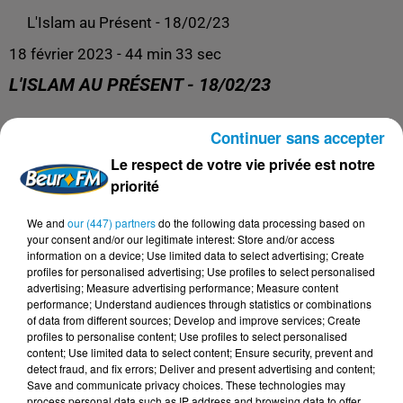
L'Islam au Présent - 18/02/23
18 février 2023 - 44 min 33 sec
L'ISLAM AU PRÉSENT - 18/02/23
Continuer sans accepter
L'Islam au Présent
Le respect de votre vie privée est notre
priorité
We and
our (447) partners
do the following data processing based on
your consent and/or our legitimate interest: Store and/or access
information on a device; Use limited data to select advertising; Create
profiles for personalised advertising; Use profiles to select personalised
advertising; Measure advertising performance; Measure content
performance; Understand audiences through statistics or combinations
of data from different sources; Develop and improve services; Create
profiles to personalise content; Use profiles to select personalised
content; Use limited data to select content; Ensure security, prevent and
DERNIERS PODCASTS
detect fraud, and fix errors; Deliver and present advertising and content;
Save and communicate privacy choices. These technologies may
process personal data such as IP address and browsing data to offer