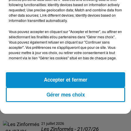
following functionalities: Identify devices based on information actively
24 juillet 2026
requested; Use precise geolocation data; Match and combine data from
Les Zinformés - 24/07/26
other data sources; Link different devices; Identify devices based on
information transmitted automatically.
Vous pouvez accepter en cliquant sur "Accepter et fermer", ou affiner en
sélectionnant les finalités et/ou partenaires dans "Gérer mes choix".
Vous pouvez également refuser en cliquant sur "Continuer sans
23 juillet 2026
accepter". Vos préférences ne s'appliqueront que pour ce site. Vous
Les Zinformés - 23/07/26
pouvez mettre à jour vos choix, ou retirer votre consentement à tout
moment via le lien "Gérer les cookies" situé en bas de chaque page.
Accepter et fermer
22 juillet 2026
Les Zinformés - 22/07/26
Gérer mes choix
21 juillet 2026
Les Zinformés - 21/07/26