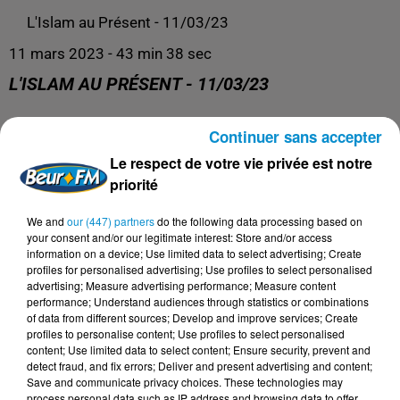
L'Islam au Présent - 11/03/23
11 mars 2023 - 43 min 38 sec
L'ISLAM AU PRÉSENT - 11/03/23
Continuer sans accepter
L'Islam au Présent
Le respect de votre vie privée est notre
priorité
We and
our (447) partners
do the following data processing based on
your consent and/or our legitimate interest: Store and/or access
information on a device; Use limited data to select advertising; Create
profiles for personalised advertising; Use profiles to select personalised
advertising; Measure advertising performance; Measure content
performance; Understand audiences through statistics or combinations
of data from different sources; Develop and improve services; Create
profiles to personalise content; Use profiles to select personalised
content; Use limited data to select content; Ensure security, prevent and
DERNIERS PODCASTS
detect fraud, and fix errors; Deliver and present advertising and content;
Save and communicate privacy choices. These technologies may
process personal data such as IP address and browsing data to offer