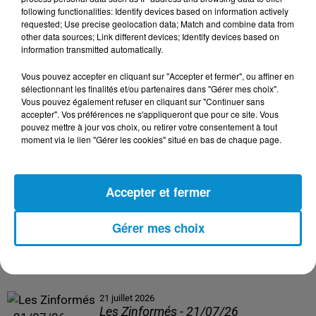
following functionalities: Identify devices based on information actively
24 juillet 2026
requested; Use precise geolocation data; Match and combine data from
Les Zinformés - 24/07/26
other data sources; Link different devices; Identify devices based on
information transmitted automatically.
Vous pouvez accepter en cliquant sur "Accepter et fermer", ou affiner en
sélectionnant les finalités et/ou partenaires dans "Gérer mes choix".
Vous pouvez également refuser en cliquant sur "Continuer sans
23 juillet 2026
accepter". Vos préférences ne s'appliqueront que pour ce site. Vous
Les Zinformés - 23/07/26
pouvez mettre à jour vos choix, ou retirer votre consentement à tout
moment via le lien "Gérer les cookies" situé en bas de chaque page.
Accepter et fermer
22 juillet 2026
Les Zinformés - 22/07/26
Gérer mes choix
21 juillet 2026
Les Zinformés - 21/07/26