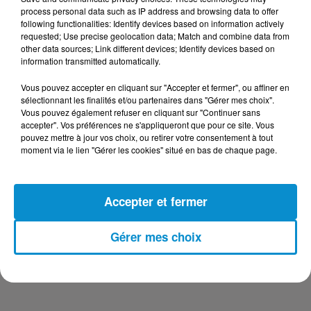
process personal data such as IP address and browsing data to offer
Joke du 6 juillet au 1er septembre
following functionalities: Identify devices based on information actively
Frissonnez de bonheur pour Walloween du 19 octobre
requested; Use precise geolocation data; Match and combine data from
au 3 novembre
other data sources; Link different devices; Identify devices based on
information transmitted automatically.
Sans oublier les 26 attractions et spectacles du
Vous pouvez accepter en cliquant sur "Accepter et fermer", ou affiner en
parc pour vivre une journée exceptionnelle en famille ou
sélectionnant les finalités et/ou partenaires dans "Gérer mes choix".
entre amis : descendez la rivière de la Radja River, vivez
Vous pouvez également refuser en cliquant sur "Continuer sans
des sensations fortes dans le Boomerang à plus de
accepter". Vos préférences ne s'appliqueront que pour ce site. Vous
pouvez mettre à jour vos choix, ou retirer votre consentement à tout
90km/h...et émerveillez-vous devant les acrobaties
moment via le lien "Gérer les cookies" situé en bas de chaque page.
humoristiques des otaries.
Pour plus d’informations :
https://parcagen.fr/
Accepter et fermer
Gérer mes choix
Le jeu est terminé