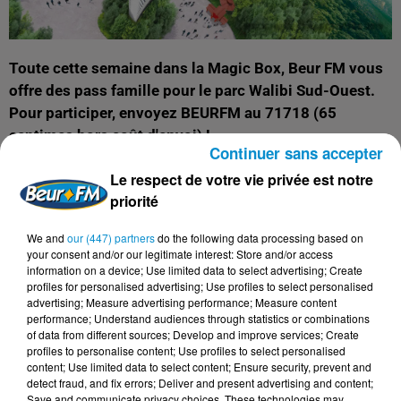
Toute cette semaine dans la Magic Box, Beur FM vous
offre des pass famille pour le parc Walibi Sud-Ouest.
Pour participer, envoyez BEURFM au 71718 (65
centimes hors coût d'envoi) !
Continuer sans accepter
Il y a du neuf en 2019 au parc Walibi Sud-Ouest !
Le respect de votre vie privée est notre
Mission 100% adrénaline avec la nouvelle attraction
priorité
Dark Tower !
We and
our (447) partners
do the following data processing based on
Préparez-vous pour un décollage puis une chute libre de
your consent and/or our legitimate interest: Store and/or access
information on a device; Use limited data to select advertising; Create
plus de 50 mètres, il faudra avoir le cœur bien accroché.
profiles for personalised advertising; Use profiles to select personalised
advertising; Measure advertising performance; Measure content
Un programme d’animations exceptionnel tout au long
performance; Understand audiences through statistics or combinations
de la saison :
of data from different sources; Develop and improve services; Create
Partez à la chasse aux œufs dans tout le parc du 20 au
profiles to personalise content; Use profiles to select personalised
content; Use limited data to select content; Ensure security, prevent and
28 avril
detect fraud, and fix errors; Deliver and present advertising and content;
Découvrez le spectacle hallucinant et hypnotisant de Phil
Save and communicate privacy choices. These technologies may