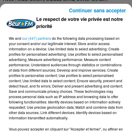
Élevé par sa grand-mère qui lui transmet le goût et les
Continuer sans accepter
secrets de la cuisine traditionnelle, Elias grandit au cœur
Le respect de votre vie privée est notre
d’un village marocain, Tazzeka. Quelques années plus
priorité
tard, la rencontre avec un grand chef cuisinier parisien et
We and
our (447) partners
do the following data processing based on
l’irruption de la belle Salma dans son
your consent and/or our legitimate interest: Store and/or access
quotidien vont bouleverser sa vie et le décider à partir
information on a device; Use limited data to select advertising; Create
pour la France… À Paris, Elias fait l’expérience de la
profiles for personalised advertising; Use profiles to select personalised
advertising; Measure advertising performance; Measure content
pauvreté et du travail précaire des immigrés clandestins.
performance; Understand audiences through statistics or combinations
Il découvre aussi les saveurs de l’amitié grâce à
of data from different sources; Develop and improve services; Create
profiles to personalise content; Use profiles to select personalised
Souleymane, qui saura raviver sa passion pour la cuisine.
content; Use limited data to select content; Ensure security, prevent and
Bande annonce :
detect fraud, and fix errors; Deliver and present advertising and content;
Save and communicate privacy choices. These technologies may
http://www.allocine.fr/video/player_gen_cmedia=19579
process personal data such as IP address and browsing data to offer
following functionalities: Identify devices based on information actively
Toute cette semaine, Beur FM vous offre des places
requested; Use precise geolocation data; Match and combine data from
pour le film Tazzeka.
other data sources; Link different devices; Identify devices based on
information transmitted automatically.
Pour participer, envoyez ZAP au 71718 (65 centimes
hors coût d'envoi) !
Vous pouvez accepter en cliquant sur "Accepter et fermer", ou affiner en