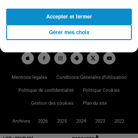
Accepter et fermer
RADIO
ACTU
PODCASTS
Gérer mes choix
MÉDIAS
JEUX
CONTACT
Mentions légales
Conditions Générales d'Utilisation
Politique de confidentialité
Politique Cookies
Gestion des cookies
Plan du site
Archives
2026
2025
2024
2023
2022