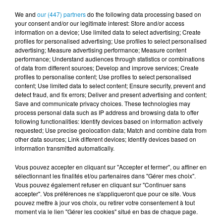
We and
our (447) partners
do the following data processing based on
your consent and/or our legitimate interest: Store and/or access
information on a device; Use limited data to select advertising; Create
profiles for personalised advertising; Use profiles to select personalised
advertising; Measure advertising performance; Measure content
performance; Understand audiences through statistics or combinations
Tentez de gagner vos places* pour l'Oriental Ladies
of data from different sources; Develop and improve services; Create
Night 3 (soirée 100% femmes) de ce soir, vendredi 10
profiles to personalise content; Use profiles to select personalised
content; Use limited data to select content; Ensure security, prevent and
novembre 2017, à 21h au Salon Emirates avec Tiiw Tiiw,
detect fraud, and fix errors; Deliver and present advertising and content;
Dj Kem's et Dj Raions.
Save and communicate privacy choices. These technologies may
process personal data such as IP address and browsing data to offer
*entrée sur liste uniquement
following functionalities: Identify devices based on information actively
requested; Use precise geolocation data; Match and combine data from
other data sources; Link different devices; Identify devices based on
information transmitted automatically.
Vous pouvez accepter en cliquant sur "Accepter et fermer", ou affiner en
Le jeu est terminé
sélectionnant les finalités et/ou partenaires dans "Gérer mes choix".
Vous pouvez également refuser en cliquant sur "Continuer sans
accepter". Vos préférences ne s'appliqueront que pour ce site. Vous
pouvez mettre à jour vos choix, ou retirer votre consentement à tout
moment via le lien "Gérer les cookies" situé en bas de chaque page.