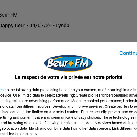
Beur FM
Happy Beur - 04/07/24 - Lynda
Contin
Le respect de votre vie privée est notre priorité
ers
do the following data processing based on your consent and/or our legitimate int
device; Use limited data to select advertising; Create profiles for personalised adver
vertising; Measure advertising performance; Measure content performance; Unders
ns of data from different sources; Develop and improve services; Create profiles to 
alised content; Use limited data to select content; Ensure security, prevent and detect
ertising and content; Save and communicate privacy choices. These technologies
and browsing data to offer following functionalities: Identify devices based on infor
eolocation data; Match and combine data from other data sources; Link different de
nsmitted automatically.