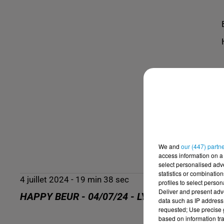
We and
our (447) partn
access information on a 
select personalised ad
statistics or combinatio
4 juillet 2024 - 19 min 38 sec
profiles to select person
Deliver and present adv
HAPPY BEUR - 04/07/24 - LYNDA
data such as IP address 
requested; Use precise g
based on information tra