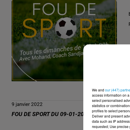
We and
our (447) partn
access information on a 
select personalised ad
9 janvier 2022
statistics or combinatio
profiles to select person
FOU DE SPORT DU 09-01-2022
Deliver and present adv
data such as IP address 
requested; Use precise g