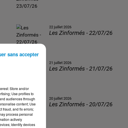
22 juillet 2026
Les Zinformés - 22/07/26
uer sans accepter
21 juillet 2026
Les Zinformés - 21/07/26
erest: Store and/or
tising; Use profiles to
tand audiences through
20 juillet 2026
Les Zinformés - 20/07/26
personalise content; Use
 fraud, and fix errors;
 may process personal
mation actively
vices; Identify devices