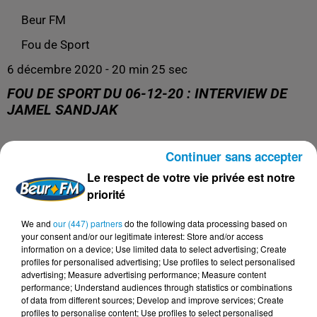
Beur FM
Fou de Sport
6 décembre 2020 - 20 min 25 sec
FOU DE SPORT DU 06-12-20 : INTERVIEW DE
JAMEL SANDJAK
Continuer sans accepter
Présentation : Mohand Marouf
Consultants : Nasser Sandjak et Sofiane Zeggai
Le respect de votre vie privée est notre
Invité : Jamel Sandjak, Président de la Ligue de Football
priorité
Paris IDF
We and
our (447) partners
do the following data processing based on
your consent and/or our legitimate interest: Store and/or access
information on a device; Use limited data to select advertising; Create
profiles for personalised advertising; Use profiles to select personalised
advertising; Measure advertising performance; Measure content
performance; Understand audiences through statistics or combinations
of data from different sources; Develop and improve services; Create
profiles to personalise content; Use profiles to select personalised