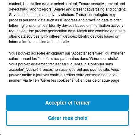
content; Use limited data to select content; Ensure security, prevent and
detect fraud, and fix errors; Deliver and present advertising and content;
Save and communicate privacy choices. These technologies may
process personal data such as IP address and browsing data to offer
following functionalities: Identify devices based on information actively
DERNIERS PODCASTS
requested; Use precise geolocation data; Match and combine data from
other data sources; Link different devices; Identify devices based on
information transmitted automatically.
24 juillet 2026
Vous pouvez accepter en cliquant sur "Accepter et fermer", ou affiner en
Les Zinformés - 24/07/26
sélectionnant les finalités et/ou partenaires dans "Gérer mes choix".
Vous pouvez également refuser en cliquant sur "Continuer sans
accepter". Vos préférences ne s'appliqueront que pour ce site. Vous
pouvez mettre à jour vos choix, ou retirer votre consentement à tout
moment via le lien "Gérer les cookies" situé en bas de chaque page.
23 juillet 2026
Les Zinformés - 23/07/26
Accepter et fermer
Gérer mes choix
22 juillet 2026
Les Zinformés - 22/07/26