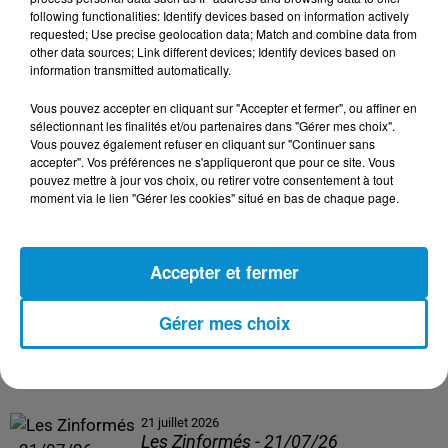
following functionalities: Identify devices based on information actively
24 juillet 2026
requested; Use precise geolocation data; Match and combine data from
Les Zinformés - 24/07/26
other data sources; Link different devices; Identify devices based on
information transmitted automatically.
Vous pouvez accepter en cliquant sur "Accepter et fermer", ou affiner en
sélectionnant les finalités et/ou partenaires dans "Gérer mes choix".
Vous pouvez également refuser en cliquant sur "Continuer sans
23 juillet 2026
accepter". Vos préférences ne s'appliqueront que pour ce site. Vous
Les Zinformés - 23/07/26
pouvez mettre à jour vos choix, ou retirer votre consentement à tout
moment via le lien "Gérer les cookies" situé en bas de chaque page.
Accepter et fermer
22 juillet 2026
Les Zinformés - 22/07/26
Gérer mes choix
21 juillet 2026
Les Zinformés - 21/07/26