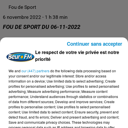
Fou de Sport
6 novembre 2022 - 1 h 38 min
FOU DE SPORT DU 06-11-2022
Continuer sans accepter
Le meilleur du sport africain !
Le respect de votre vie privée est notre
priorité
We and
our (447) partners
do the following data processing based on
your consent and/or our legitimate interest: Store and/or access
information on a device; Use limited data to select advertising; Create
profiles for personalised advertising; Use profiles to select personalised
advertising; Measure advertising performance; Measure content
performance; Understand audiences through statistics or combinations
of data from different sources; Develop and improve services; Create
profiles to personalise content; Use profiles to select personalised
content; Use limited data to select content; Ensure security, prevent and
DERNIERS PODCASTS
detect fraud, and fix errors; Deliver and present advertising and content;
Save and communicate privacy choices. These technologies may
process personal data such as IP address and browsing data to offer