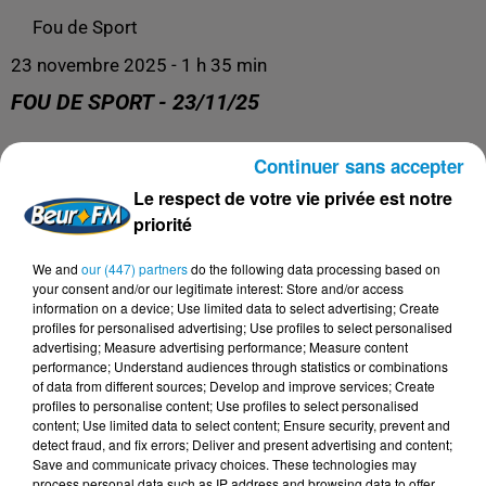
Fou de Sport
23 novembre 2025 - 1 h 35 min
FOU DE SPORT - 23/11/25
Continuer sans accepter
Fou de Sport
Le respect de votre vie privée est notre
priorité
We and
our (447) partners
do the following data processing based on
your consent and/or our legitimate interest: Store and/or access
information on a device; Use limited data to select advertising; Create
profiles for personalised advertising; Use profiles to select personalised
advertising; Measure advertising performance; Measure content
performance; Understand audiences through statistics or combinations
of data from different sources; Develop and improve services; Create
profiles to personalise content; Use profiles to select personalised
content; Use limited data to select content; Ensure security, prevent and
DERNIERS PODCASTS
detect fraud, and fix errors; Deliver and present advertising and content;
Save and communicate privacy choices. These technologies may
process personal data such as IP address and browsing data to offer