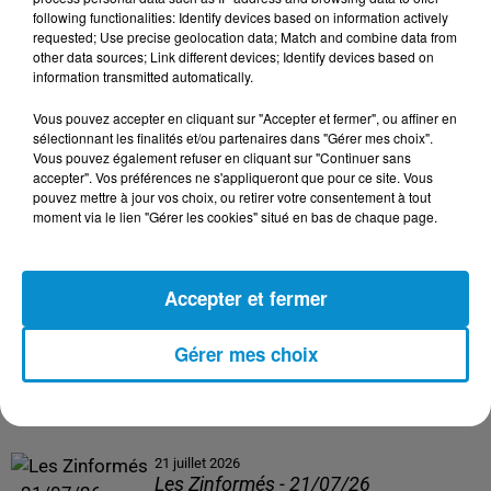
following functionalities: Identify devices based on information actively
24 juillet 2026
requested; Use precise geolocation data; Match and combine data from
Les Zinformés - 24/07/26
other data sources; Link different devices; Identify devices based on
information transmitted automatically.
Vous pouvez accepter en cliquant sur "Accepter et fermer", ou affiner en
sélectionnant les finalités et/ou partenaires dans "Gérer mes choix".
Vous pouvez également refuser en cliquant sur "Continuer sans
23 juillet 2026
accepter". Vos préférences ne s'appliqueront que pour ce site. Vous
Les Zinformés - 23/07/26
pouvez mettre à jour vos choix, ou retirer votre consentement à tout
moment via le lien "Gérer les cookies" situé en bas de chaque page.
Accepter et fermer
22 juillet 2026
Les Zinformés - 22/07/26
Gérer mes choix
21 juillet 2026
Les Zinformés - 21/07/26