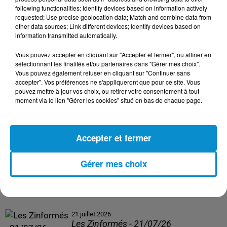
following functionalities: Identify devices based on information actively
24 juillet 2026
requested; Use precise geolocation data; Match and combine data from
Les Zinformés - 24/07/26
other data sources; Link different devices; Identify devices based on
information transmitted automatically.
Vous pouvez accepter en cliquant sur "Accepter et fermer", ou affiner en
sélectionnant les finalités et/ou partenaires dans "Gérer mes choix".
Vous pouvez également refuser en cliquant sur "Continuer sans
23 juillet 2026
accepter". Vos préférences ne s'appliqueront que pour ce site. Vous
Les Zinformés - 23/07/26
pouvez mettre à jour vos choix, ou retirer votre consentement à tout
moment via le lien "Gérer les cookies" situé en bas de chaque page.
Accepter et fermer
22 juillet 2026
Les Zinformés - 22/07/26
Gérer mes choix
21 juillet 2026
Les Zinformés - 21/07/26