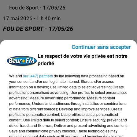
Fou de Sport - 17/05/26
17 mai 2026 - 1 h 40 min
FOU DE SPORT - 17/05/26
Continuer sans accepter
Fou de Sport
Le respect de votre vie privée est notre
priorité
We and
our (447) partners
do the following data processing based on
your consent and/or our legitimate interest: Store and/or access
information on a device; Use limited data to select advertising; Create
profiles for personalised advertising; Use profiles to select personalised
advertising; Measure advertising performance; Measure content
performance; Understand audiences through statistics or combinations
of data from different sources; Develop and improve services; Create
profiles to personalise content; Use profiles to select personalised
content; Use limited data to select content; Ensure security, prevent and
DERNIERS PODCASTS
detect fraud, and fix errors; Deliver and present advertising and content;
Save and communicate privacy choices. These technologies may
process personal data such as IP address and browsing data to offer