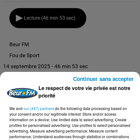
Lecture (46 min 53 sec)
Beur FM
Fou de Sport
14 septembre 2025 - 46 min 53 sec
FOU DE SPORT - 14/09/25 - KEVIN FORTUNÉ,
Continuer sans accepter
L’ASCENSION D’UN ENFANT DE SARCELLES
Le respect de votre vie privée est notre
VERS LE FOOT PRO !
priorité
We and
our (447) partners
do the following data processing based on
Fou de Sport
your consent and/or our legitimate interest: Store and/or access
information on a device; Use limited data to select advertising; Create
profiles for personalised advertising; Use profiles to select personalised
advertising; Measure advertising performance; Measure content
performance; Understand audiences through statistics or combinations