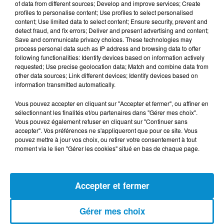
of data from different sources; Develop and improve services; Create
profiles to personalise content; Use profiles to select personalised
content; Use limited data to select content; Ensure security, prevent and
detect fraud, and fix errors; Deliver and present advertising and content;
Save and communicate privacy choices. These technologies may
process personal data such as IP address and browsing data to offer
following functionalities: Identify devices based on information actively
requested; Use precise geolocation data; Match and combine data from
other data sources; Link different devices; Identify devices based on
DERNIERS PODCASTS
information transmitted automatically.
Vous pouvez accepter en cliquant sur "Accepter et fermer", ou affiner en
24 juillet 2026
sélectionnant les finalités et/ou partenaires dans "Gérer mes choix".
Les Zinformés - 24/07/26
Vous pouvez également refuser en cliquant sur "Continuer sans
accepter". Vos préférences ne s'appliqueront que pour ce site. Vous
pouvez mettre à jour vos choix, ou retirer votre consentement à tout
moment via le lien "Gérer les cookies" situé en bas de chaque page.
23 juillet 2026
Accepter et fermer
Les Zinformés - 23/07/26
Gérer mes choix