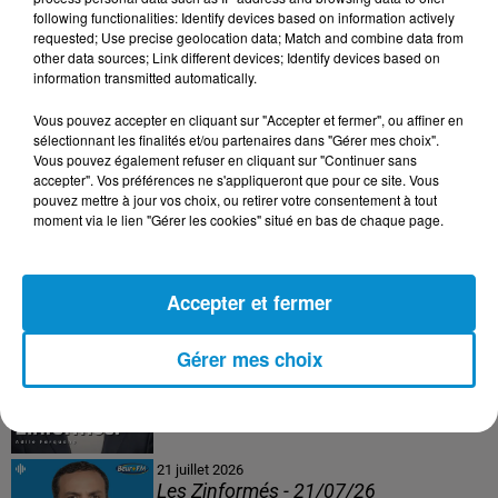
following functionalities: Identify devices based on information actively
24 juillet 2026
requested; Use precise geolocation data; Match and combine data from
Les Zinformés - 24/07/26
other data sources; Link different devices; Identify devices based on
information transmitted automatically.
Vous pouvez accepter en cliquant sur "Accepter et fermer", ou affiner en
sélectionnant les finalités et/ou partenaires dans "Gérer mes choix".
Vous pouvez également refuser en cliquant sur "Continuer sans
23 juillet 2026
accepter". Vos préférences ne s'appliqueront que pour ce site. Vous
Les Zinformés - 23/07/26
pouvez mettre à jour vos choix, ou retirer votre consentement à tout
moment via le lien "Gérer les cookies" situé en bas de chaque page.
Accepter et fermer
22 juillet 2026
Les Zinformés - 22/07/26
Gérer mes choix
21 juillet 2026
Les Zinformés - 21/07/26