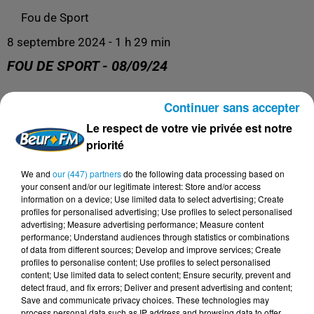
Fou de Sport
8 septembre 2024 - 1 h 29 min
FOU DE SPORT - 08/09/24
Continuer sans accepter
Fou de Sport
Le respect de votre vie privée est notre
priorité
We and
our (447) partners
do the following data processing based on
your consent and/or our legitimate interest: Store and/or access
information on a device; Use limited data to select advertising; Create
profiles for personalised advertising; Use profiles to select personalised
advertising; Measure advertising performance; Measure content
performance; Understand audiences through statistics or combinations
of data from different sources; Develop and improve services; Create
profiles to personalise content; Use profiles to select personalised
content; Use limited data to select content; Ensure security, prevent and
DERNIERS PODCASTS
detect fraud, and fix errors; Deliver and present advertising and content;
Save and communicate privacy choices. These technologies may
process personal data such as IP address and browsing data to offer