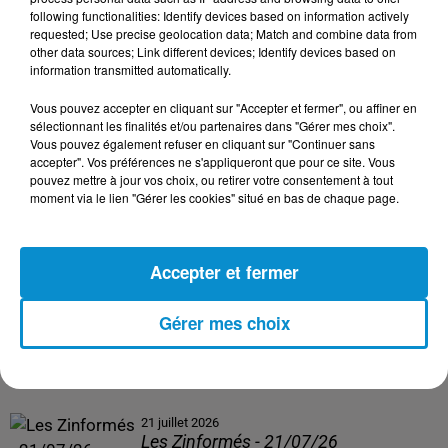
following functionalities: Identify devices based on information actively
24 juillet 2026
requested; Use precise geolocation data; Match and combine data from
Les Zinformés - 24/07/26
other data sources; Link different devices; Identify devices based on
information transmitted automatically.
Vous pouvez accepter en cliquant sur "Accepter et fermer", ou affiner en
sélectionnant les finalités et/ou partenaires dans "Gérer mes choix".
Vous pouvez également refuser en cliquant sur "Continuer sans
23 juillet 2026
accepter". Vos préférences ne s'appliqueront que pour ce site. Vous
Les Zinformés - 23/07/26
pouvez mettre à jour vos choix, ou retirer votre consentement à tout
moment via le lien "Gérer les cookies" situé en bas de chaque page.
Accepter et fermer
22 juillet 2026
Les Zinformés - 22/07/26
Gérer mes choix
21 juillet 2026
Les Zinformés - 21/07/26