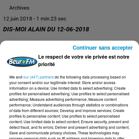
Archives
12 juin 2018 - 1 min 23 sec
DIS-MOI ALAIN DU 12-06-2018
Continuer sans accepter
Archives
Le respect de votre vie privée est notre
priorité
We and
our (447) partners
do the following data processing based on
your consent and/or our legitimate interest: Store and/or access
information on a device; Use limited data to select advertising; Create
profiles for personalised advertising; Use profiles to select personalised
advertising; Measure advertising performance; Measure content
performance; Understand audiences through statistics or combinations
of data from different sources; Develop and improve services; Create
profiles to personalise content; Use profiles to select personalised
content; Use limited data to select content; Ensure security, prevent and
DERNIERS PODCASTS
detect fraud, and fix errors; Deliver and present advertising and content;
Save and communicate privacy choices. These technologies may
process personal data such as IP address and browsing data to offer