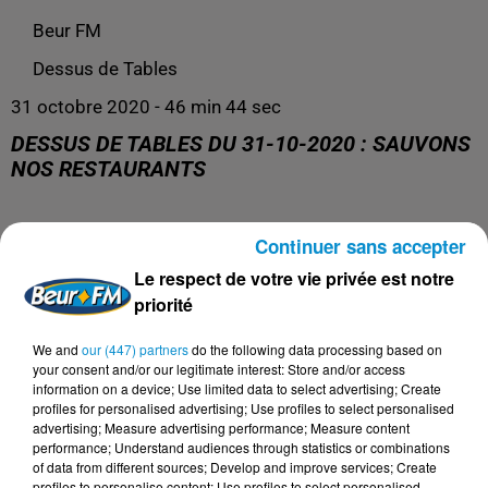
Beur FM
Dessus de Tables
31 octobre 2020 - 46 min 44 sec
DESSUS DE TABLES DU 31-10-2020 : SAUVONS
NOS RESTAURANTS
Dessus de tables du 31-10-2020 : Sauvons nos
Continuer sans accepter
restaurants
Le respect de votre vie privée est notre
priorité
Avec nos invités :Bruno Verjus, chef-propriétaire du
restaurant Table*Stéphane Méjanès, journaliste culinaire
We and
our (447) partners
do the following data processing based on
your consent and/or our legitimate interest: Store and/or access
information on a device; Use limited data to select advertising; Create
profiles for personalised advertising; Use profiles to select personalised
advertising; Measure advertising performance; Measure content
performance; Understand audiences through statistics or combinations
of data from different sources; Develop and improve services; Create
profiles to personalise content; Use profiles to select personalised