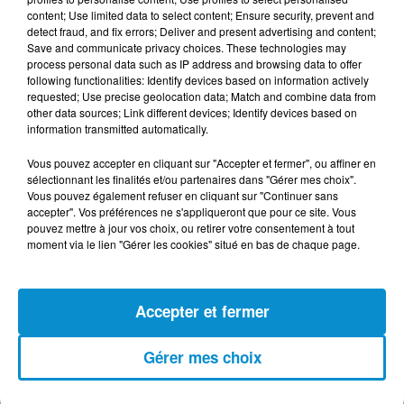
content; Use limited data to select content; Ensure security, prevent and
detect fraud, and fix errors; Deliver and present advertising and content;
Save and communicate privacy choices. These technologies may
process personal data such as IP address and browsing data to offer
following functionalities: Identify devices based on information actively
DERNIERS PODCASTS
requested; Use precise geolocation data; Match and combine data from
other data sources; Link different devices; Identify devices based on
information transmitted automatically.
24 juillet 2026
Vous pouvez accepter en cliquant sur "Accepter et fermer", ou affiner en
Les Zinformés - 24/07/26
sélectionnant les finalités et/ou partenaires dans "Gérer mes choix".
Vous pouvez également refuser en cliquant sur "Continuer sans
accepter". Vos préférences ne s'appliqueront que pour ce site. Vous
pouvez mettre à jour vos choix, ou retirer votre consentement à tout
moment via le lien "Gérer les cookies" situé en bas de chaque page.
23 juillet 2026
Les Zinformés - 23/07/26
Accepter et fermer
Gérer mes choix
22 juillet 2026