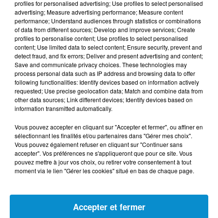
profiles for personalised advertising; Use profiles to select personalised
beaucoup de recettes savoureuses et colorées.
advertising; Measure advertising performance; Measure content
performance; Understand audiences through statistics or combinations
of data from different sources; Develop and improve services; Create
profiles to personalise content; Use profiles to select personalised
content; Use limited data to select content; Ensure security, prevent and
detect fraud, and fix errors; Deliver and present advertising and content;
Save and communicate privacy choices. These technologies may
process personal data such as IP address and browsing data to offer
following functionalities: Identify devices based on information actively
requested; Use precise geolocation data; Match and combine data from
other data sources; Link different devices; Identify devices based on
information transmitted automatically.
Vous pouvez accepter en cliquant sur "Accepter et fermer", ou affiner en
DERNIERS PODCASTS
sélectionnant les finalités et/ou partenaires dans "Gérer mes choix".
Vous pouvez également refuser en cliquant sur "Continuer sans
accepter". Vos préférences ne s'appliqueront que pour ce site. Vous
24 juillet 2026
pouvez mettre à jour vos choix, ou retirer votre consentement à tout
Les Zinformés - 24/07/26
moment via le lien "Gérer les cookies" situé en bas de chaque page.
Accepter et fermer