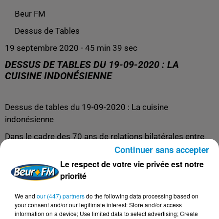
Beur FM
Dessus de Tables
19 septembre 2020 - 45 min 39 sec
DESSUS DE TABLES DU 19-09-2020 : LA
CUISINE INDONÉSIENNE
Dessus de tables du 19-09-2020 : La cuisine
indonésienne
Dans le cadre des 70 ans de relations bilatérales entre
Continuer sans accepter
l'Indonésie et la France, Philippe Robichon reçoit Son
Excellence Arrmanatha Nasir, Ambassadeur d'Indonésie
Le respect de votre vie privée est notre
en France, et Nin Hanafi du restaurant Djakarta Bali
priorité
(Paris 1er).
We and
our (447) partners
do the following data processing based on
Au menu de cette émission : un peu de culture
your consent and/or our legitimate interest: Store and/or access
information on a device; Use limited data to select advertising; Create
indonésienne, un zeste de tourisme halal, et surtout