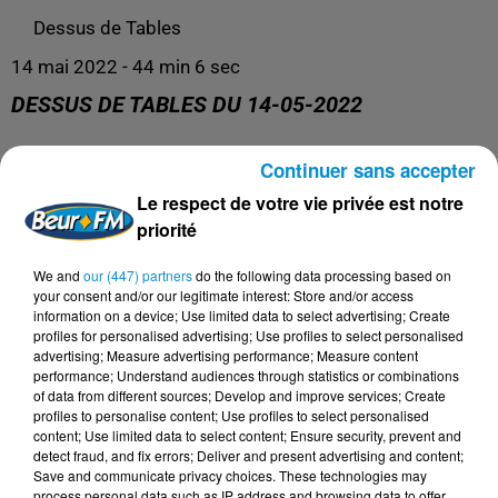
Dessus de Tables
14 mai 2022 - 44 min 6 sec
DESSUS DE TABLES DU 14-05-2022
Continuer sans accepter
Le meilleur de la cuisine !
Le respect de votre vie privée est notre
priorité
We and
our (447) partners
do the following data processing based on
your consent and/or our legitimate interest: Store and/or access
information on a device; Use limited data to select advertising; Create
profiles for personalised advertising; Use profiles to select personalised
advertising; Measure advertising performance; Measure content
performance; Understand audiences through statistics or combinations
of data from different sources; Develop and improve services; Create
profiles to personalise content; Use profiles to select personalised
content; Use limited data to select content; Ensure security, prevent and
DERNIERS PODCASTS
detect fraud, and fix errors; Deliver and present advertising and content;
Save and communicate privacy choices. These technologies may
process personal data such as IP address and browsing data to offer