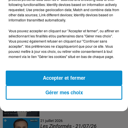
following functionalities: Identify devices based on information actively
24 juillet 2026
requested; Use precise geolocation data; Match and combine data from
Les Zinformés - 24/07/26
other data sources; Link different devices; Identify devices based on
information transmitted automatically.
Vous pouvez accepter en cliquant sur "Accepter et fermer", ou affiner en
sélectionnant les finalités et/ou partenaires dans "Gérer mes choix".
Vous pouvez également refuser en cliquant sur "Continuer sans
23 juillet 2026
accepter". Vos préférences ne s'appliqueront que pour ce site. Vous
Les Zinformés - 23/07/26
pouvez mettre à jour vos choix, ou retirer votre consentement à tout
moment via le lien "Gérer les cookies" situé en bas de chaque page.
Accepter et fermer
22 juillet 2026
Les Zinformés - 22/07/26
Gérer mes choix
21 juillet 2026
Les Zinformés - 21/07/26