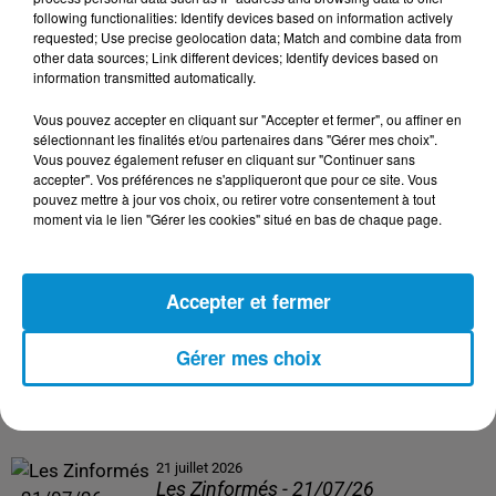
following functionalities: Identify devices based on information actively
24 juillet 2026
requested; Use precise geolocation data; Match and combine data from
Les Zinformés - 24/07/26
other data sources; Link different devices; Identify devices based on
information transmitted automatically.
Vous pouvez accepter en cliquant sur "Accepter et fermer", ou affiner en
sélectionnant les finalités et/ou partenaires dans "Gérer mes choix".
Vous pouvez également refuser en cliquant sur "Continuer sans
23 juillet 2026
accepter". Vos préférences ne s'appliqueront que pour ce site. Vous
Les Zinformés - 23/07/26
pouvez mettre à jour vos choix, ou retirer votre consentement à tout
moment via le lien "Gérer les cookies" situé en bas de chaque page.
Accepter et fermer
22 juillet 2026
Les Zinformés - 22/07/26
Gérer mes choix
21 juillet 2026
Les Zinformés - 21/07/26