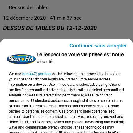
Dessus de Tables
12 décembre 2020 - 41 min 37 sec
DESSUS DE TABLES DU 12-12-2020
Continuer sans accepter
Dessus de Tables du 12-12-2020
Le respect de votre vie privée est notre
priorité
We and
our (447) partners
do the following data processing based on
your consent and/or our legitimate interest: Store and/or access
information on a device; Use limited data to select advertising; Create
profiles for personalised advertising; Use profiles to select personalised
advertising; Measure advertising performance; Measure content
performance; Understand audiences through statistics or combinations
of data from different sources; Develop and improve services; Create
profiles to personalise content; Use profiles to select personalised
content; Use limited data to select content; Ensure security, prevent and
DERNIERS PODCASTS
detect fraud, and fix errors; Deliver and present advertising and content;
Save and communicate privacy choices. These technologies may
process personal data such as IP address and browsing data to offer