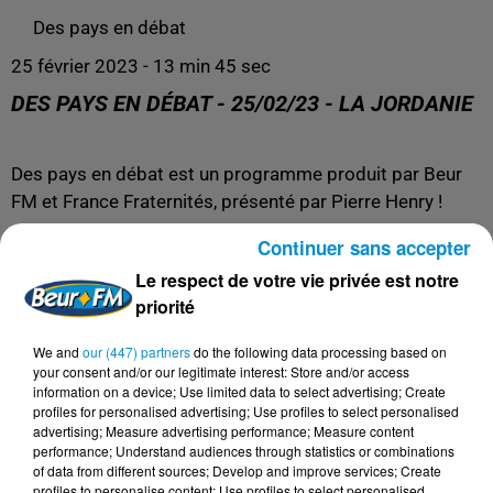
Des pays en débat
25 février 2023 - 13 min 45 sec
DES PAYS EN DÉBAT - 25/02/23 - LA JORDANIE
Des pays en débat est un programme produit par Beur
FM et France Fraternités, présenté par Pierre Henry !
Pour contacter
France Fraternités
:
Continuer sans accepter
Site web :
https://france-fraternites.org
Le respect de votre vie privée est notre
Mail :
secretariat@france-fraternites.org
priorité
We and
our (447) partners
do the following data processing based on
your consent and/or our legitimate interest: Store and/or access
information on a device; Use limited data to select advertising; Create
profiles for personalised advertising; Use profiles to select personalised
advertising; Measure advertising performance; Measure content
performance; Understand audiences through statistics or combinations
of data from different sources; Develop and improve services; Create
profiles to personalise content; Use profiles to select personalised