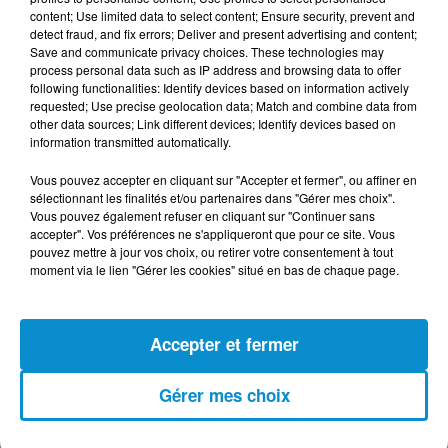
content; Use limited data to select content; Ensure security, prevent and
detect fraud, and fix errors; Deliver and present advertising and content;
Save and communicate privacy choices. These technologies may
process personal data such as IP address and browsing data to offer
following functionalities: Identify devices based on information actively
DERNIERS PODCASTS
requested; Use precise geolocation data; Match and combine data from
other data sources; Link different devices; Identify devices based on
information transmitted automatically.
24 juillet 2026
Vous pouvez accepter en cliquant sur "Accepter et fermer", ou affiner en
Les Zinformés - 24/07/26
sélectionnant les finalités et/ou partenaires dans "Gérer mes choix".
Vous pouvez également refuser en cliquant sur "Continuer sans
accepter". Vos préférences ne s'appliqueront que pour ce site. Vous
pouvez mettre à jour vos choix, ou retirer votre consentement à tout
moment via le lien "Gérer les cookies" situé en bas de chaque page.
23 juillet 2026
Les Zinformés - 23/07/26
Accepter et fermer
Gérer mes choix
22 juillet 2026