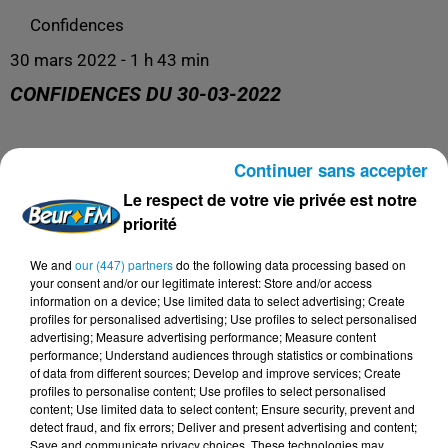
Confidences
30 mars 2022 - 1 h 43 min
CONFIDENCES DU 30-03-2022
Continuer sans accepter
La libre antenne !
Le respect de votre vie privée est notre
priorité
We and
our (447) partners
do the following data processing based on
your consent and/or our legitimate interest: Store and/or access
information on a device; Use limited data to select advertising; Create
profiles for personalised advertising; Use profiles to select personalised
advertising; Measure advertising performance; Measure content
performance; Understand audiences through statistics or combinations
of data from different sources; Develop and improve services; Create
profiles to personalise content; Use profiles to select personalised
content; Use limited data to select content; Ensure security, prevent and
detect fraud, and fix errors; Deliver and present advertising and content;
Save and communicate privacy choices. These technologies may