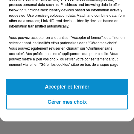
DERNIERS PODCASTS
process personal data such as IP address and browsing data to offer
following functionalities: Identify devices based on information actively
requested; Use precise geolocation data; Match and combine data from
24 juillet 2026
other data sources; Link different devices; Identify devices based on
Les Zinformés - 24/07/26
information transmitted automatically.
Vous pouvez accepter en cliquant sur "Accepter et fermer", ou affiner en
sélectionnant les finalités et/ou partenaires dans "Gérer mes choix".
Vous pouvez également refuser en cliquant sur "Continuer sans
accepter". Vos préférences ne s'appliqueront que pour ce site. Vous
23 juillet 2026
pouvez mettre à jour vos choix, ou retirer votre consentement à tout
Les Zinformés - 23/07/26
moment via le lien "Gérer les cookies" situé en bas de chaque page.
Accepter et fermer
22 juillet 2026
Gérer mes choix
Les Zinformés - 22/07/26